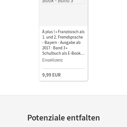
À plus ! • Französisch als
1. und 2. Fremdsprache
- Bayern - Ausgabe ab
2017 · Band 3 •
Schulbuch als E-Book
Mit Medien
Einzellizenz
9,99 EUR
Potenziale entfalten