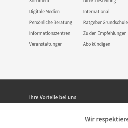
Sortiment
Direktbestellung
Digitale Medien
International
Persönliche Beratung
Ratgeber Grundschule
Informationszentren
Zu den Empfehlungen
Veranstaltungen
Abo kündigen
Ihre Vorteile bei uns
20% Prüfnachlass für Lehrkräfte
Wir respektier
Persönliche Angebote für Lehrkräfte