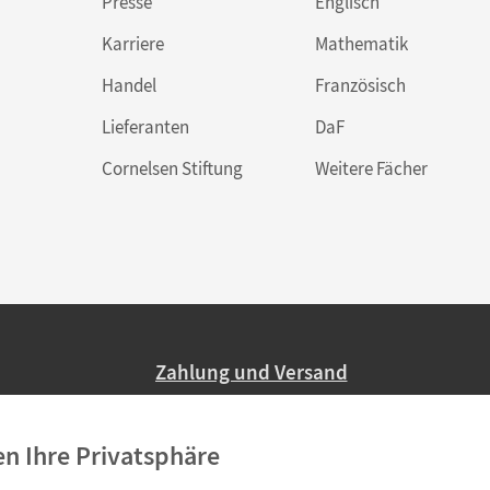
Presse
Englisch
Karriere
Mathematik
Handel
Französisch
Lieferanten
DaF
Cornelsen Stiftung
Weitere Fächer
Zahlung und Versand
Nur 2,95 EUR Versandkosten in Deutsc
en Ihre Privatsphäre
Ab 59,– EUR Bestellwert liefern wir ve