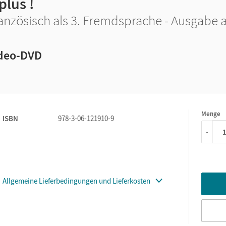
plus !
anzösisch als 3. Fremdsprache - Ausgabe 
deo-DVD
Menge
1
ISBN
978-3-06-121910-9
-
Allgemeine Lieferbedingungen und Lieferkosten