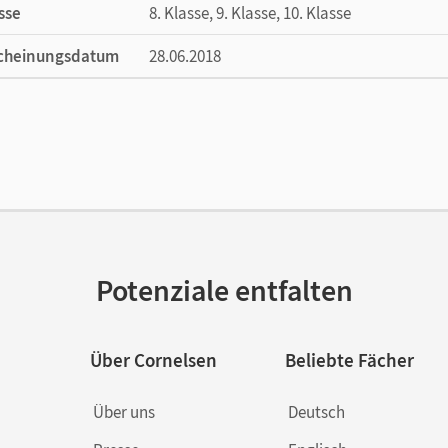
sse
8. Klasse, 9. Klasse, 10. Klasse
cheinungsdatum
28.06.2018
ße
Länge: 19,1 cm, Breite: 13,6 cm, Höhe: 0,7 
lag
Cornelsen Verlag
Potenziale entfalten
Über Cornelsen
Beliebte Fächer
Über uns
Deutsch