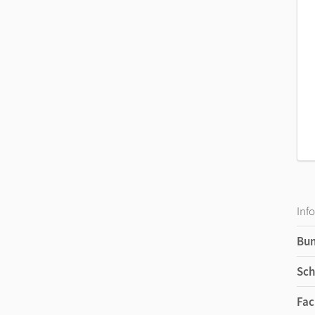
Das
Aus
Inf
Bu
Sch
Fac