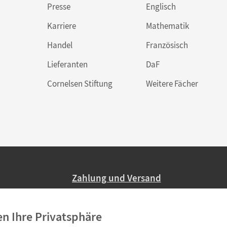
Presse
Englisch
Karriere
Mathematik
Handel
Französisch
Lieferanten
DaF
Cornelsen Stiftung
Weitere Fächer
Zahlung und Versand
Nur 2,95 EUR Versandkosten in Deutsc
en Ihre Privatsphäre
Ab 59,– EUR Bestellwert liefern wir ve