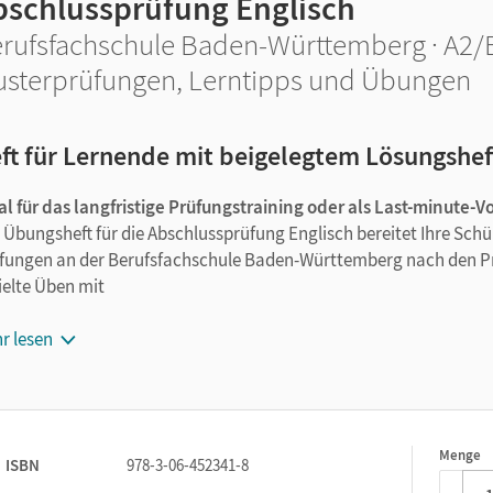
bschlussprüfung Englisch
rufsfachschule Baden-Württemberg · A2/
sterprüfungen, Lerntipps und Übungen
ft für Lernende mit beigelegtem Lösungshef
al für das langfristige Prüfungstraining oder als Last-minute-V
 Übungsheft für die Abschlussprüfung Englisch bereitet Ihre Schül
fungen an der Berufsfachschule Baden-Württemberg nach den Prü
ielte Üben mit
Hinweisen und wertvollen Tipps für alle abgeprüften Fertigkei
r lesen
allen Aufgabenformaten,
kompletten Musterprüfungen mit Lösungsvorschlägen – als Gen
Audios (online) zur optimalen Vorbereitung auf den Hörversteh
einem Lösungsbeileger für das selbstständige Lernen.
Menge
1
ISBN
978-3-06-452341-8