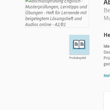
A
Be
Mu
He
Ide
Das
Prü
Probekapitel
gez
Meh