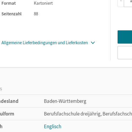
-
 Heft ist lehrwerkunabhängig einsetzbar. Schülerinnen und Schül
Format
Kartoniert
gabe Baden-Württemberg
arbeiten, können mit dem Heft ihre Pr
Seitenzahl
88
Allgemeine Lieferbedingungen und Lieferkosten
os
ndesland
Baden-Württemberg
ulform
Berufsfachschule dreijährig, Berufsfachsch
h
Englisch