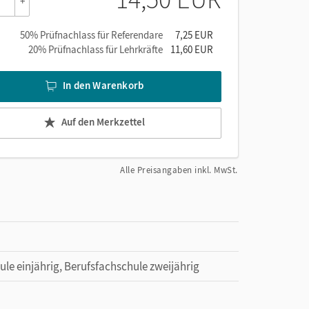
+
er, die mit dem Lehrwerk
Work with English –
üfungsvorbereitung intensivieren.
50% Prüfnachlass für Referendare
7,25 EUR
20% Prüfnachlass für Lehrkräfte
11,60 EUR
In den Warenkorb
Auf den Merkzettel
Alle Preisangaben inkl. MwSt.
ule einjährig, Berufsfachschule zweijährig