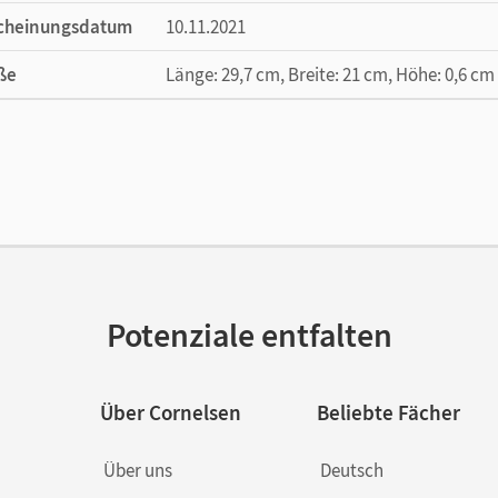
cheinungsdatum
10.11.2021
ße
Länge: 29,7 cm, Breite: 21 cm, Höhe: 0,6 cm
lag
Cornelsen Verlag
or/-in
Schappert, Petra
Potenziale entfalten
Über Cornelsen
Beliebte Fächer
Über uns
Deutsch