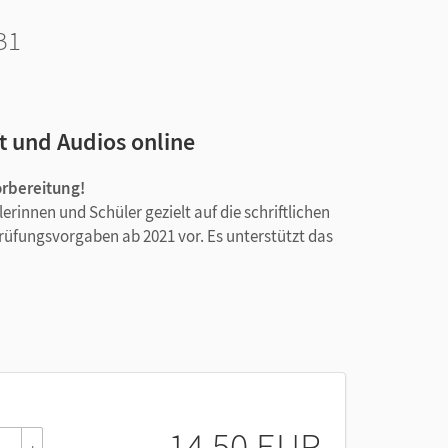
B1
t und Audios online
orbereitung!
erinnen und Schüler gezielt auf die schriftlichen
fungsvorgaben ab 2021 vor. Es unterstützt das
ten (inklusive Hörverstehen) sowie Übungen zu
eralprobe für die Prüfungssituation,
ensteil der schriftlichen Prüfung und
14,50 EUR