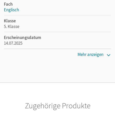
Fach
Englisch
Klasse
5. Klasse
Erscheinungsdatum
14.07.2025
Maße
Mehr anzeigen
Länge: 26,5 cm, Breite: 19,4 cm, Höhe: 1,7 cm
Verlag
Cornelsen Verlag
Herausgeber/-in
Rademacher, Jörg
Zugehörige Produkte
Autor/-in
Devlin, Philip; Leithner-Brauns, Annette; Sprunkel, Marcel;