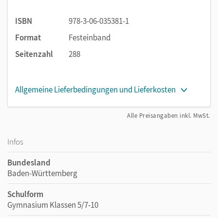
interaktive Übungen
(Digital quiz)
sowie
den
Digital checkpoint
am Ende einer Unit als digitale
ISBN
978-3-06-035381-1
Alternative zum Checkpoint im gedruckten Buch.
Format
Festeinband
Wir empfehlen die Nutzung aller digitalen Angebote auf
Seitenzahl
288
unserer Lehr- und Lernplattform lernen.cornelsen.de
Allgemeine Lieferbedingungen und Lieferkosten
Alle Preisangaben inkl. MwSt.
Infos
Bundesland
Baden-Württemberg
Schulform
Gymnasium Klassen 5/7-10