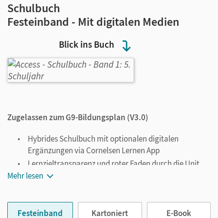
Schulbuch
Festeinband - Mit digitalen Medien
Blick ins Buch
Zugelassen zum G9-Bildungsplan (V3.0)
Hybrides Schulbuch mit optionalen digitalen
Ergänzungen via Cornelsen Lernen App
Lernzieltransparenz und roter Faden durch die Unit
mithilfe der
I can-
Statements
Mehr lesen
Kompetenzerwerbs-Sequenzen, die Sprache,
Methoden und Skills sinnvoll zusammenführen
Eine durchgängige Lesegeschichte rund um die fünf
Festeinband
Kartoniert
E-Book