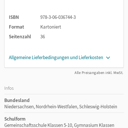
Themenschwerpunkt 3: Identity/Getting involved
A career as a model
ISBN
978-3-06-036744-3
Making a contribution u. a.
Format
Kartoniert
Seitenzahl
36
Themenschwerpunkt 4: Aspects of a changing world
Self-driving cars
Allgemeine Lieferbedingungen und Lieferkosten
Cities of the future u .a.
Alle Preisangaben inkl. MwSt.
Infos
Bundesland
Niedersachsen, Nordrhein-Westfalen, Schleswig-Holstein
Schulform
Gemeinschaftsschule Klassen 5-10, Gymnasium Klassen