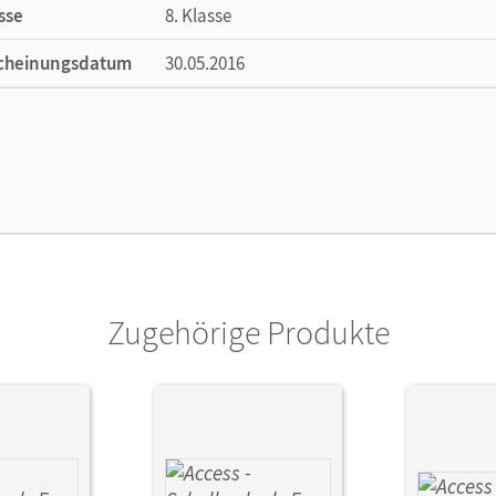
sse
8. Klasse
cheinungsdatum
30.05.2016
ße
Länge: 29,7 cm, Breite: 21 cm, Höhe: 0,3 cm
lag
Cornelsen Verlag
ausgeber/-in
Rademacher, Jörg
or/-in
Tröger, Uwe; Eberhard, Dominik
Zugehörige Produkte