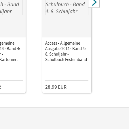
lgemeine
Access • Allgemeine
Access • 
4 · Band 4:
Ausgabe 2014 · Band 4:
Ausgabe 2
 •
8. Schuljahr •
8. Schulj
Kartoniert
Schulbuch Festeinband
mit Audio
R
28,99 EUR
13,75 E