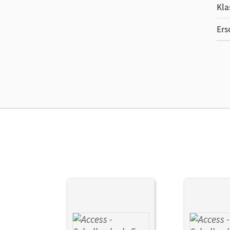
Kla
Ers
Ma
Ver
Her
Aut