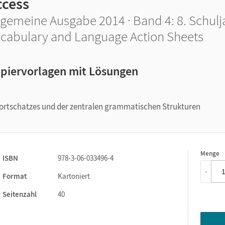
ccess
lgemeine Ausgabe 2014 · Band 4: 8. Schulj
cabulary and Language Action Sheets
piervorlagen mit Lösungen
ortschatzes und der zentralen grammatischen Strukturen
Menge
1
ISBN
978-3-06-033496-4
-
Format
Kartoniert
Seitenzahl
40