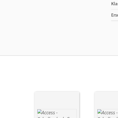
Kla
Ers
Ma
Ver
Aut