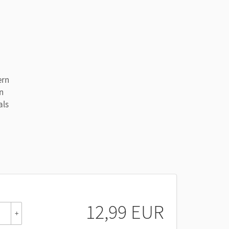
ern
an
als
12,99 EUR
+