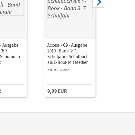
 - Ausgabe
Access • G9 - Ausgabe
Access • G
3: 7.
2019 · Band 3: 7.
2019 · Ban
• Schulbuch
Schuljahr • Schulbuch
Schuljahr
d
als E-Book Mit Medien
mit intera
Übungen o
Einzellizenz
Audios on
R
9,99 EUR
19,50 E