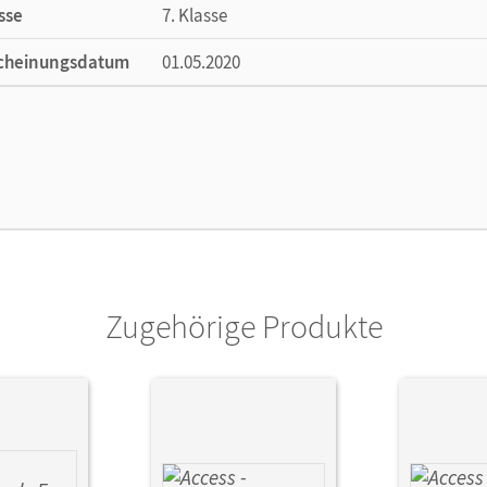
sse
7. Klasse
cheinungsdatum
01.05.2020
ße
Länge: 29,8 cm, Breite: 20,9 cm, Höhe: 0,6 
lag
Cornelsen Verlag
or/-in
Seidl, Jennifer; Taylor, Jeremy
Zugehörige Produkte