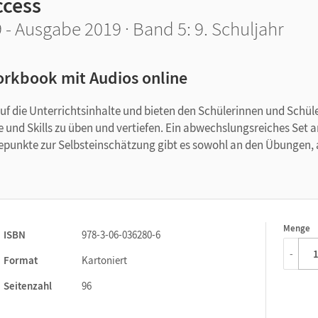
ccess
 - Ausgabe 2019 · Band 5: 9. Schuljahr
rkbook mit Audios online
uf die Unterrichtsinhalte und bieten den Schülerinnen und Schül
e und Skills zu üben und vertiefen. Ein abwechslungsreiches Set 
tepunkte zur Selbsteinschätzung gibt es sowohl an den Übungen, 
Menge
1
ISBN
978-3-06-036280-6
-
Format
Kartoniert
Seitenzahl
96