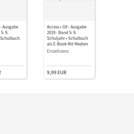
 - Ausgabe
Access • G9 - Ausgabe
Access • G
5: 9.
2019 · Band 5: 9.
2019 · Ban
• Schulbuch
Schuljahr • Schulbuch
Schuljahr
als E-Book Mit Medien
mit intera
Übungen o
Einzellizenz
Audios on
R
9,99 EUR
19,50 E