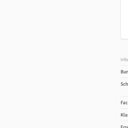
Inf
Bu
Sch
Fac
Kla
Ers