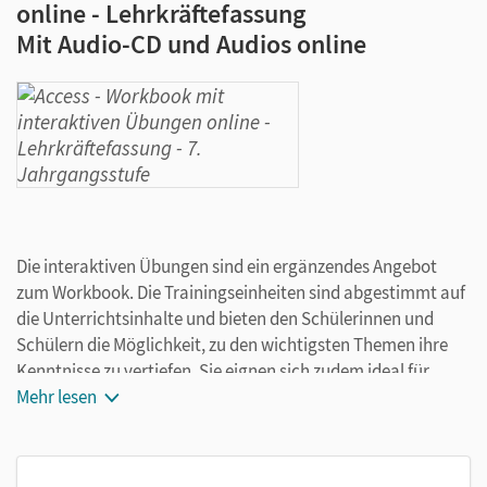
online - Lehrkräftefassung
Mit Audio-CD und Audios online
Die interaktiven Übungen sind ein ergänzendes Angebot
zum Workbook. Die Trainingseinheiten sind abgestimmt auf
die Unterrichtsinhalte und bieten den Schülerinnen und
Schülern die Möglichkeit, zu den wichtigsten Themen ihre
Kenntnisse zu vertiefen. Sie eignen sich zudem ideal für
Hausaufgaben und zur Vorbereitung auf Klassenarbeiten.
Mehr lesen