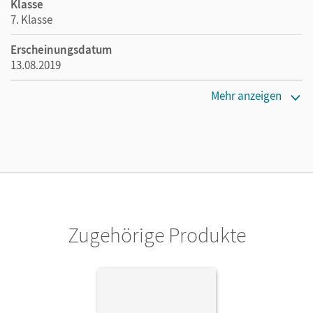
Klasse
7. Klasse
Erscheinungsdatum
13.08.2019
Maße
Mehr anzeigen
Länge: 29,7 cm, Breite: 21 cm, Höhe: 0,5 cm
Verlag
Cornelsen Verlag
Herausgeber/-in
Rademacher, Jörg; Thaler, Engelbert
Zugehörige Produkte
Autor/-in
Seidl, Jennifer; Toal, Eleanor; Curran, Peadar; Grimes,
Jayson Scott