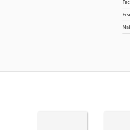
Fac
Ers
Ma
Ver
Aut