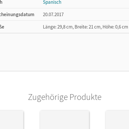
h
Spanisch
cheinungsdatum
20.07.2017
ße
Länge: 29,8 cm, Breite: 21 cm, Höhe: 0,6 cm
lag
Cornelsen Verlag
or/-in
Kolacki, Heike
Zugehörige Produkte