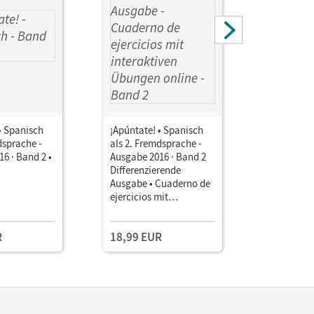
• Spanisch
¡Apúntate! • Spanisch
¡Apúntate
dsprache -
als 2. Fremdsprache -
als 2. Fre
6 · Band 2 •
Ausgabe 2016 · Band 2
Ausgabe 2
Differenzierende
Gymnasiu
Ausgabe • Cuaderno de
de ejercic
ejercicios mit
interakti
interaktiven Übungen
online Mi
online Mit eingelegtem
Förderhef
R
18,99 EUR
18,99 E
Förderheft und Audios
online
online