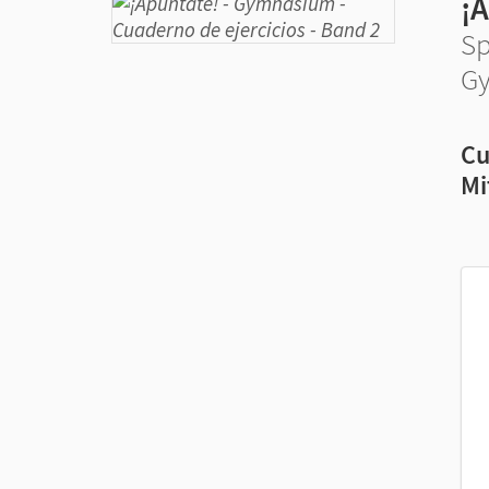
¡
Sp
G
Cu
Mi