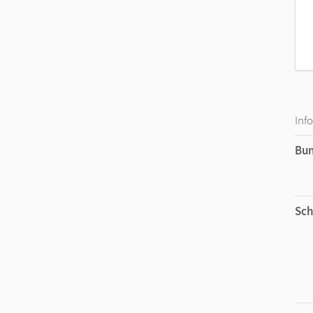
Inf
Bu
Sch