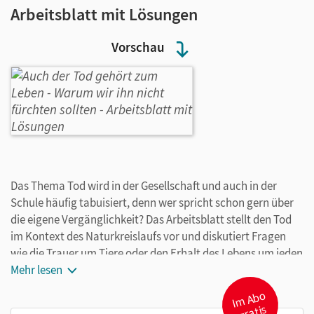
Arbeitsblatt mit Lösungen
Vorschau
Das Thema Tod wird in der Gesellschaft und auch in der
Schule häufig tabuisiert, denn wer spricht schon gern über
die eigene Vergänglichkeit? Das Arbeitsblatt stellt den Tod
im Kontext des Naturkreislaufs vor und diskutiert Fragen
wie die Trauer um Tiere oder den Erhalt des Lebens um jeden
Preis durch die Apparatemedizin.
Mehr lesen
I
m
A
b
o
gr
atis