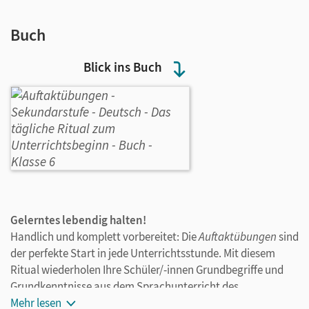
Buch
Blick ins Buch
Gelerntes lebendig halten!
Handlich und komplett vorbereitet: Die
Auftaktübungen
sind
der perfekte Start in jede Unterrichtsstunde. Mit diesem
Ritual wiederholen Ihre Schüler/-innen Grundbegriffe und
Grundkenntnisse aus dem Sprachunterricht des
vorangegangenen Schuljahres. So halten sie die Grundlage
Mehr lesen