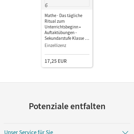
Mathe · Das tägliche
Ritual zum
Unterrichtsbeginn •
Auftaktübungen -
Sekundarstufe Klasse 6 •
Buch als PDF-Download
Einzellizenz
17,25 EUR
Potenziale entfalten
Unser Service für Sie