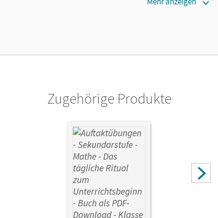
Maße
Mehr anzeigen
Länge: 20,9 cm, Breite: 14,8 cm, Höhe: 0,6 cm
Verlag
Cornelsen Pädagogik
Autor/-in
Wilke, Doreen
Zugehörige Produkte