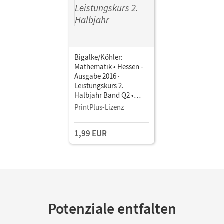
Bigalke/Köhler:
Mathematik • Hessen -
Ausgabe 2016 ·
Leistungskurs 2.
Halbjahr Band Q2 •
Schulbuch als E-Book
PrintPlus-Lizenz
1,99 EUR
Potenziale entfalten