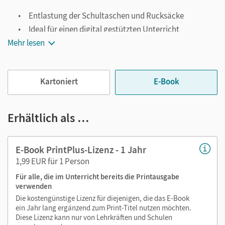
Entlastung der Schultaschen und Rucksäcke
Ideal für einen digital gestützten Unterricht
Mehr lesen
Notiz- und Markierungsmöglichkeit
Jederzeit unkompliziert verfügbar
Viele digitale Funktionen unterstützen das Lehren und
Kartoniert
E-Book
Lernen:
Notizen erstellen
Erhältlich als …
Markierungen setzen
Text ergänzen
E-Book PrintPlus-Lizenz - 1 Jahr
Lesezeichen hinzufügen
1,99 EUR für 1 Person
Suchen im Text
Für alle, die im Unterricht bereits die Printausgabe
Zoomen
verwenden
Die kostengünstige Lizenz für diejenigen, die das E-Book
ein Jahr lang ergänzend zum Print-Titel nutzen möchten.
Diese Lizenz kann nur von Lehrkräften und Schulen