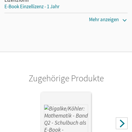
E-Book Einzellizenz - 1 Jahr
Erscheinungsdatum
Mehr anzeigen
13.07.2018
Lizenztext
Die geeignete Lizenz für Lehrkräfte, Schulen oder
Privatpersonen, die nur mit dem E-Book arbeiten.
Verlag
Cornelsen Verlag
Zugehörige Produkte
Autor/-in
Kuschnerow, Horst; Ledworuski, Gabriele; Köhler, Norbert;
Bigalke, Anton