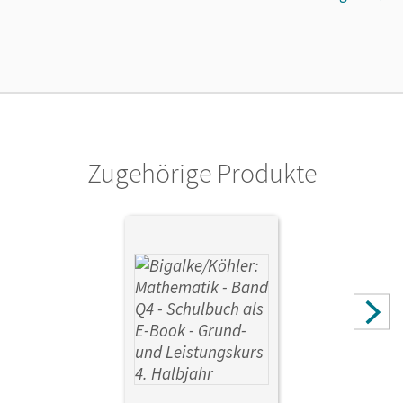
Länge: 24 cm, Breite: 17 cm, Höhe: 0,8 cm
Verlag
Cornelsen Verlag
Herausgeber/-in
Köhler, Norbert; Bigalke, Anton
Zugehörige Produkte
Autor/-in
Kuschnerow, Horst; Ledworuski, Gabriele; Köhler, Norbert;
Bigalke, Anton