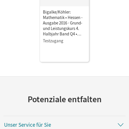
Bigalke/Köhler:
Mathematik • Hessen -
Ausgabe 2016 · Grund-
und Leistungskurs 4.
Halbjahr Band Q4 •
Schulbuch als E-Book
Testzugang
Potenziale entfalten
Unser Service für Sie