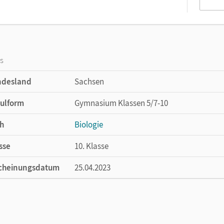
os
ndesland
Sachsen
ulform
Gymnasium Klassen 5/7-10
h
Biologie
sse
10. Klasse
cheinungsdatum
25.04.2023
ße
Länge: 26 cm, Breite: 19 cm, Höhe: 0,3 cm
lag
Cornelsen Verlag