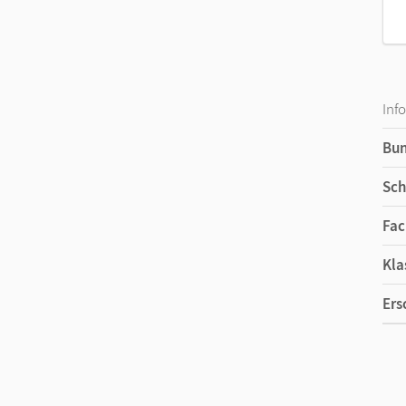
Inf
Bu
Sch
Fac
Kla
Ers
Ma
Ver