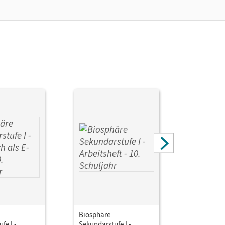
Biosphäre
Biosphäre
fe I •
Sekundarstufe I •
Sekundarst