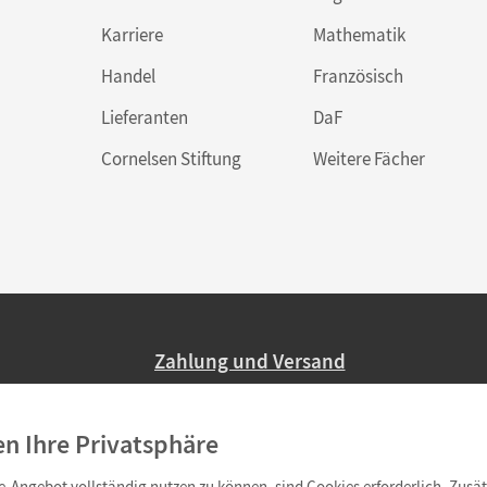
Karriere
Mathematik
Handel
Französisch
Lieferanten
DaF
Cornelsen Stiftung
Weitere Fächer
Zahlung und Versand
Nur 2,95 EUR Versandkosten in Deutsc
en Ihre Privatsphäre
Ab 59,– EUR Bestellwert liefern wir ve
(Lieferung in 3–6 Tagen).
-Angebot vollständig nutzen zu können, sind Cookies erforderlich. Zusät