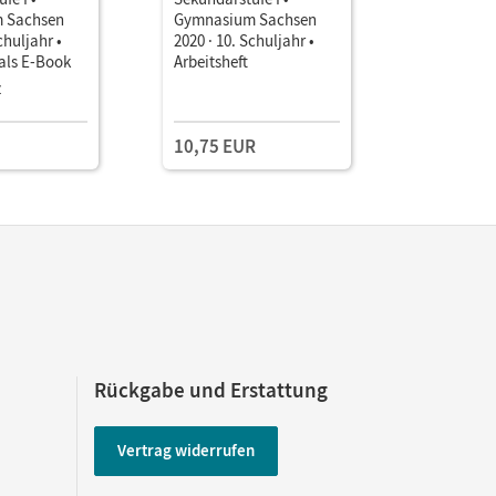
 Sachsen
Gymnasium Sachsen
Gymnasiu
chuljahr •
2020 · 10. Schuljahr •
2020 · 10.
als E-Book
Arbeitsheft
Unterrich
Book mit
z
Kollegium
Lehrkräft
und Planu
10,75 EUR
109,00 
Rückgabe und Erstattung
Vertrag widerrufen