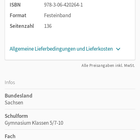
Grundwissen-Seiten
fassen zentrale Inhalte am Ende
ISBN
978-3-06-420264-1
der Hauptkapitel zusammen.
Format
Festeinband
Kapitel des Schulbuchs
Seitenzahl
136
Phänomene der Pflanzenwelt
Zusammenhänge im Ökosystemen
Allgemeine Lieferbedingungen und Lieferkosten
Wahlbereiche
Alle Preisangaben inkl. MwSt.
Mikrokosmos Wiese
Infos
Vielfalt und Nutzen der Pilze
Bundesland
Sachsen
Schulform
Gymnasium Klassen 5/7-10
Fach