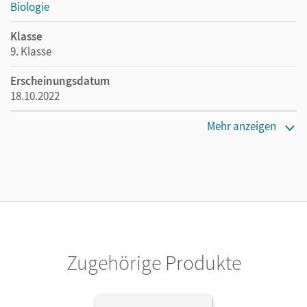
Biologie
Klasse
9. Klasse
Erscheinungsdatum
18.10.2022
Maße
Mehr anzeigen
Länge: 26,6 cm, Breite: 19,5 cm, Höhe: 1 cm
Verlag
Cornelsen Verlag
Herausgeber/-in
Goldberg, Axel
Zugehörige Produkte
Autor/-in
Goldberg, Axel; Hübner, Yvonne; Jatzwauk, Daniela