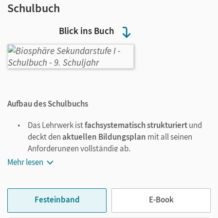
Schulbuch
Blick ins Buch
Aufbau des Schulbuchs
Das Lehrwerk ist
fachsystematisch strukturiert
und
deckt den
aktuellen Bildungsplan
mit all seinen
Anforderungen vollständig ab.
Jedes
Hauptkapitel
startet mit einer Doppelseite, die
Mehr lesen
kurz den Inhalt vorstellt und mit einem großen
motivierenden Foto zum Kapitelthema hinführt.
Die
Informations-Seite
am Kapitelanfang beginnt
Festeinband
E-Book
jeweils mit einem themenbezogenen Einstiegsfoto.