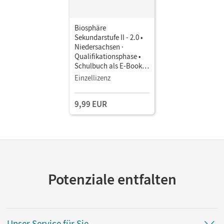
Biosphäre
Sekundarstufe II - 2.0 •
Niedersachsen ·
Qualifikationsphase •
Schulbuch als E-Book
Mit Medien
Einzellizenz
9,99 EUR
Potenziale entfalten
Unser Service für Sie