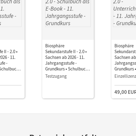
Biosphäre
Biosphäre
 II - 2.0 •
Sekundarstufe II - 2.0 •
Sekundarstuf
026 · 11.
Sachsen ab 2026 · 11.
Sachsen ab 
fe -
Jahrgangsstufe -
Jahrgangss
 Schulbuch
Grundkurs • Schulbuch
Grundkurs 
it Medien
als E-Book Mit Medien
Unterricht
Testzugang
Einzellizen
Book mit
Lehrkräftem
49,00 EU
und Planun