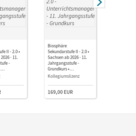
Biosphäre
Biosphäre
e II - 2.0 •
Sekundarstufe II - 2.0 •
Sekundarstu
2026 · 11.
Sachsen ab 2026 · 11.
Sachsen ab
tufe -
Jahrgangsstufe -
Jahrgangs
•
Grundkurs •
Grundkurs
smanager E-
Unterrichtsmanager E-
Unterrich
z
Kollegiumslizenz
Testzuga
Book mit
Book mit
aterialien
Lehrkräftematerialien
Lehrkräft
R
169,00 EUR
gstools
und Planungstools
und Planu
(Test-Zug