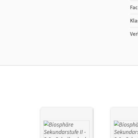
Themen des Bandes
Fac
Biologie der Zelle
Kla
Stoffwechselprozesse
Ökologie und Nachhaltigkeit
Ver
Hybrides Schulbuch
Biosphäre
folgt einem hybriden Ansatz: Das gedru
die die Schüler/-innen ganz einfach per QR-Codes 
weitere zusätzliche Informationen, die ihnen ein v