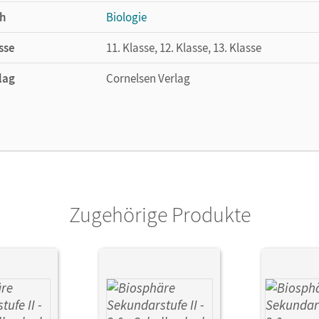
h
Biologie
sse
11. Klasse, 12. Klasse, 13. Klasse
lag
Cornelsen Verlag
ckte Buch ist durch zusätzliche digitale Angebote angereichert, 
zugreifen. Hier finden sie Abbildungen, Videos, Animationen und
ertieftes Verständnis zu den Inhalten verschaffen.
Zugehörige Produkte