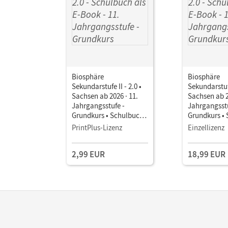
Biosphäre
Biosphäre
Sekundarstufe II - 2.0 •
Sekundarstufe
Sachsen ab 2026 · 11.
Sachsen ab 2
Jahrgangsstufe -
Jahrgangsstu
Grundkurs • Schulbuch
Grundkurs •
als E-Book Mit Medien
als E-Book M
PrintPlus-Lizenz
Einzellizenz
2,99 EUR
18,99 EUR