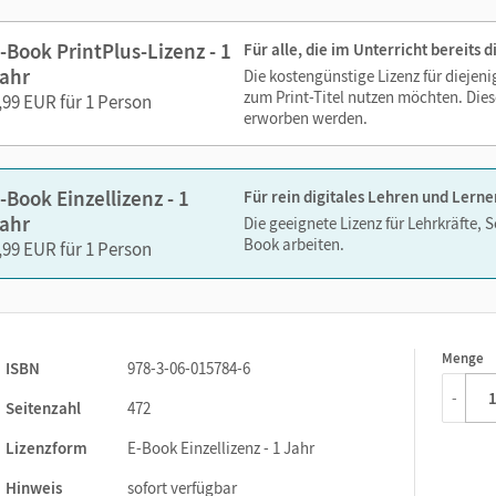
Lesezeichen hinzufügen
Suchen im Text
-Book PrintPlus-Lizenz - 1
Für alle, die im Unterricht bereits
Zoomen
ahr
Die kostengünstige Lizenz für diejen
zum Print-Titel nutzen möchten. Dies
,99 EUR für 1 Person
erworben werden.
-Book Einzellizenz - 1
Für rein digitales Lehren und Lerne
ahr
Die geeignete Lizenz für Lehrkräfte, 
Book arbeiten.
,99 EUR für 1 Person
Menge
1
ISBN
978-3-06-015784-6
-
Seitenzahl
472
Lizenzform
E-Book Einzellizenz - 1 Jahr
Hinweis
sofort verfügbar