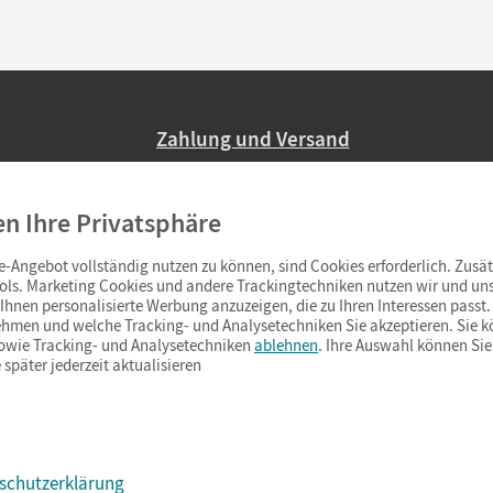
Zahlung und Versand
Nur 2,95 EUR Versandkosten in Deutsc
en Ihre Privatsphäre
Ab 59,– EUR Bestellwert liefern wir ve
(Lieferung in 3–6 Tagen).
-Angebot vollständig nutzen zu können, sind Cookies erforderlich. Zusät
ols. Marketing Cookies und andere Trackingtechniken nutzen wir und uns
hnen personalisierte Werbung anzuzeigen, die zu Ihren Interessen passt. 
hmen und welche Tracking- und Analysetechniken Sie akzeptieren. Sie k
sowie Tracking- und Analysetechniken
ablehnen
. Ihre Auswahl können Sie
 später jederzeit aktualisieren
schutzerklärung
s & Co.