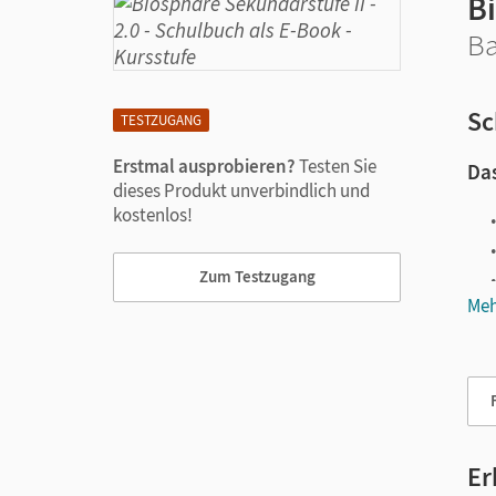
Bi
Ba
Sc
TESTZUGANG
Erstmal ausprobieren?
Testen Sie
Das
dieses Produkt unverbindlich und
kostenlos!
Zum Testzugang
Meh
Vie
Er