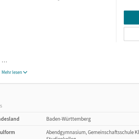
…
Mehr lesen
os
ndesland
Baden-Württemberg
ulform
Abendgymnasium, Gemeinschaftsschule Kla
Studienkolleg