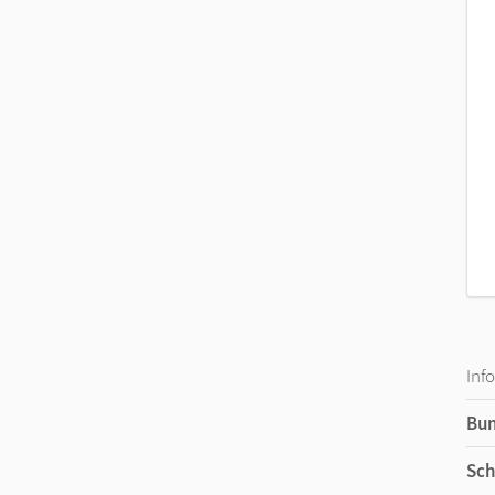
Inf
Bu
Sch