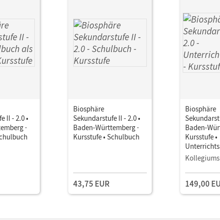
Biosphäre
Biosphäre
 II - 2.0 •
Sekundarstufe II - 2.0 •
Sekundarstuf
emberg ·
Baden-Württemberg ·
Baden-Würt
Schulbuch
Kursstufe • Schulbuch
Kursstufe •
Unterricht
Book mit
Kollegiums
Lehrkräftem
und Planun
43,75 EUR
149,00 E