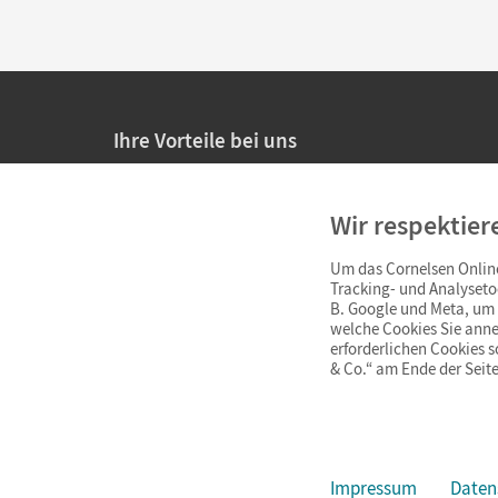
Ihre Vorteile bei uns
20% Prüfnachlass für Lehrkräfte
Wir respektier
Persönliche Angebote für Lehrkräfte
Um das Cornelsen Online
Sicheres Einkaufen mit SSL-Verschlüsselung
Tracking- und Analyseto
B. Google und Meta, um I
Verlängerte
Widerrufsfrist
von 4 Wochen
welche Cookies Sie anne
erforderlichen Cookies 
& Co.“ am Ende der Seite
Schnelle und einfache Retourenabwicklung
Impressum
Daten
Impressum
AGB
Datenschutz
Barrierefreiheit
Cookie