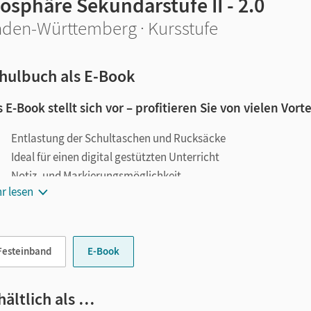
osphäre Sekundarstufe II - 2.0
den-Württemberg · Kursstufe
hulbuch als E-Book
 E-Book stellt sich vor – profitieren Sie von vielen Vorte
Entlastung der Schultaschen und Rucksäcke
Ideal für einen digital gestützten Unterricht
Notiz- und Markierungsmöglichkeit
r lesen
Jederzeit unkompliziert verfügbar
le digitale Funktionen unterstützen das Lehren und Lernen:
Festeinband
E-Book
Notizen erstellen
Markierungen setzen
Text ergänzen
hältlich als …