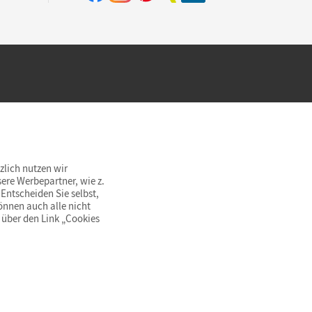
hland beim Kauf im Cornelsen Onlineshop.
rsandkostenfrei innerhalb Deutschlands
zlich nutzen wir
ere Werbepartner, wie z.
Entscheiden Sie selbst,
önnen auch alle nicht
 über den Link „Cookies
© Cornelsen Verlag 2026