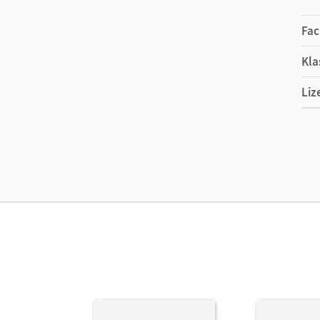
Fac
Kla
Liz
Ers
Liz
Ver