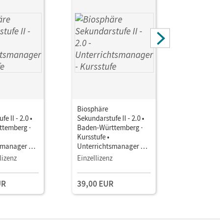
Biosphäre
Biosphäre
e II - 2.0 •
Sekundarstufe II - 2.0 •
Sekundarstu
temberg ·
Baden-Württemberg ·
Baden-Wü
Kursstufe •
Kursstufe 
smanager E-
Unterrichtsmanager E-
Unterrich
Book mit
Book mit
lizenz
Einzellizenz
Testzuga
aterialien
Lehrkräftematerialien
Lehrkräft
gstools
und Planungstools
und Planu
UR
39,00 EUR
(Test-Zug