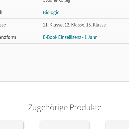
h
Biologie
sse
11. Klasse, 12. Klasse, 13. Klasse
enzform
E-Book Einzellizenz - 1 Jahr
cheinungsdatum
15.11.2019
enztext
Die geeignete Lizenz für Lehrkräfte, Schul
arbeiten.
lag
Cornelsen Verlag
Zugehörige Produkte