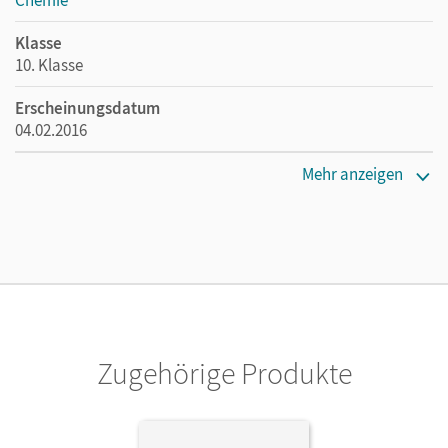
Klasse
10. Klasse
Erscheinungsdatum
04.02.2016
Maße
Mehr anzeigen
Länge: 26,7 cm, Breite: 19,6 cm, Höhe: 1 cm
Verlag
Cornelsen: VWV
Herausgeber/-in
Arnold, Karin
Zugehörige Produkte
Autor/-in
Arnold, Karin; Lüttgens, Uwe; Dietrich, Volkmar; Fleischer,
Holger; Schäfer, Steffen; Böttger, Michaela; Töwe, Inge