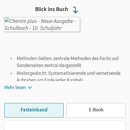
Blick ins Buch
Methoden
-Seiten: zentrale Methoden des Fachs auf
Sonderseiten zentral dargestellt
Weitergedach
t
:
Systematisierende und vernetzende
Aufgaben am Ende jedes Kapitels
Mehr lesen
Teste dich
: Aufgaben zur Selbstüberprüfung mit
Lösungen im Anhang des Schulbuchs
Selbst untersucht
: Vor jedem Lernabschnitt klare
Arbeitsanweisungen, die die Lernenden im Unterricht
Festeinband
E-Book
selbstständig durchführen können