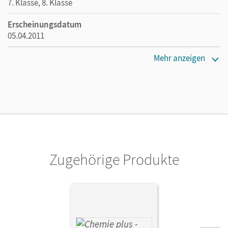
7. Klasse, 8. Klasse
Erscheinungsdatum
05.04.2011
Maße
Mehr anzeigen
Länge: 26 cm, Breite: 19 cm, Höhe: 1 cm
Verlag
Cornelsen: VWV
Herausgeber/-in
Dietrich, Volkmar; Arnold, Karin
Zugehörige Produkte
Autor/-in
Dietrich, Volkmar; Arnold, Karin; Arndt, Barbara; Lüttgens,
Uwe; Kunze, Stephanie; Malz, Ralf; Betcher, Ilona