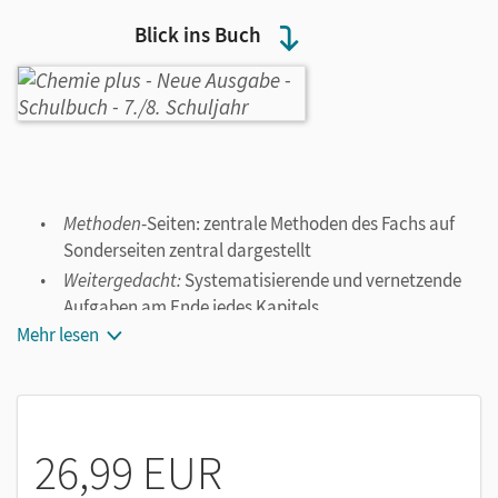
Blick ins Buch
Methoden
-Seiten: zentrale Methoden des Fachs auf
Sonderseiten zentral dargestellt
Weitergedach
t
:
Systematisierende und vernetzende
Aufgaben am Ende jedes Kapitels
Mehr lesen
Teste dich
: Aufgaben zur Selbstüberprüfung mit
Lösungen im Anhang des Schulbuchs
Selbst untersucht
: Vor jedem Lernabschnitt klare
Arbeitsanweisungen, die die Lernenden im Unterricht
selbstständig durchführen können
26,99 EUR