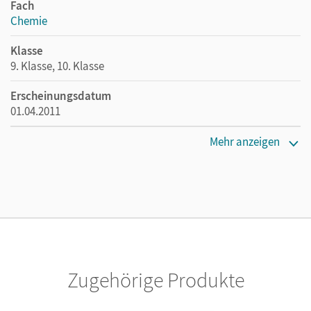
Fach
Chemie
Klasse
9. Klasse, 10. Klasse
Erscheinungsdatum
01.04.2011
Maße
Mehr anzeigen
Länge: 26,1 cm, Breite: 19,1 cm, Höhe: 0,8 cm
Verlag
Cornelsen: VWV
Autor/-in
Dietrich, Volkmar; Arnold, Karin; Arndt, Barbara;
Meyendorf, Gerhard; Block, Adolf; Elsner, Johannes
Zugehörige Produkte