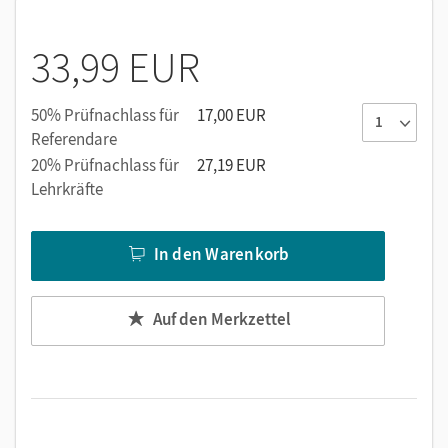
Aufgrund ihrer klaren und überschaubaren
Darstellung lassen sie sich von den Schülerinnen und
33,99 EUR
Schülern allein oder in der Gruppe durchführen.
Im Überblick
:
Am Kapitelende finden sich noch einmal
50% Prüfnachlass für
17,00 EUR
die wichtigsten Aussagen, übersichtlich und
Referendare
verständlich zusammengefasst.
20% Prüfnachlass für
27,19 EUR
Teste dich
!
:
Mit diesen Aufgaben können die Schüler/-
Lehrkräfte
innen ihren Lernstand selbstständig überprüfen
(Lösungen im Anhang des Buches).
In den Warenkorb
Auf den Merkzettel