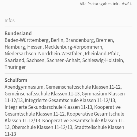
Zugriff auf alle Audios und Videos
Alle Preisangaben inkl. MwSt.
Hilfen zum Verstehen und Durchführen von Aufgaben
Infos
More language:
Erläuterungen zu Grammatik und
sprachlichen Besonderheiten, z. B. als Erklärfilme,
Bundesland
sowie Wortschatzlisten
Baden-Württemberg, Berlin, Brandenburg, Bremen,
Getting started:
illustrative Anschubimpulse für
Hamburg, Hessen, Mecklenburg-Vorpommern,
Lernende bei komplexeren Lernaufgaben
Niedersachsen, Nordrhein-Westfalen, Rheinland-Pfalz,
Check:
Lösungen für geschlossene und Checklisten für
Saarland, Sachsen, Sachsen-Anhalt, Schleswig-Holstein,
offene Aufgaben zur komfortablen Selbstkontrolle
Thüringen
More info:
interessante weiterführende
Schulform
Informationen, die neugierig machen, z. B.
Abendgymnasium, Gemeinschaftsschule Klassen 11-12,
biografische und inhaltliche Details, aber auch
Gemeinschaftsschule Klassen 11-13, Gymnasium Klassen
spannende Trivia
11-12/13, Integrierte Gesamtschule Klassen 11-12/13,
Integrierte Sekundarschule Klassen 11-13, Kooperative
Gesamtschule Klassen 11-12, Kooperative Gesamtschule
Klassen 11-12/13, Kooperative Gesamtschule Klassen 11-
13, Oberschule Klassen 11-12/13, Stadtteilschule Klassen
11-13