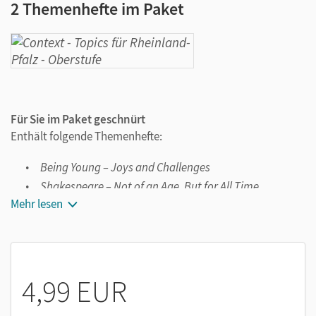
2 Themenhefte im Paket
Für Sie im Paket geschnürt
Enthält folgende Themenhefte:
Being Young – Joys and Challenges
Shakespeare – Not of an Age, But for All Time
Mehr lesen
Einzeln oder im Paket erhältlich:
Alle
Topics in Context-
Themenhefte sind auch einzeln
erhältlich!
4,99 EUR
Das hybride Konzept von
Context