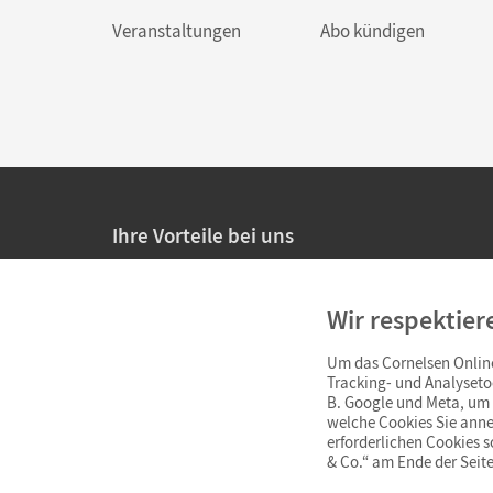
Veranstaltungen
Abo kündigen
Ihre Vorteile bei uns
20% Prüfnachlass für Lehrkräfte
Wir respektier
Persönliche Angebote für Lehrkräfte
Um das Cornelsen Online
Sicheres Einkaufen mit SSL-Verschlüsselung
Tracking- und Analyseto
B. Google und Meta, um I
Verlängerte
Widerrufsfrist
von 4 Wochen
welche Cookies Sie anne
erforderlichen Cookies 
& Co.“ am Ende der Seite
Schnelle und einfache Retourenabwicklung