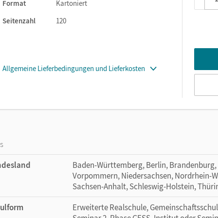
ngsdifferenzierenden Unterricht ab Klasse 7
Format
Kartoniert
che, geschlossene Übungen auf drei Niveaus mit hilfreichen Tip
Seitenzahl
120
eigenständige Lernen.
Allgemeine Lieferbedingungen und Lieferkosten
os
ndesland
Baden-Württemberg, Berlin, Brandenburg,
Vorpommern, Niedersachsen, Nordrhein-Wes
Sachsen-Anhalt, Schleswig-Holstein, Thür
ulform
Erweiterte Realschule, Gemeinschaftsschule
Seminar 2. Phase GESS, Institut oder Semin