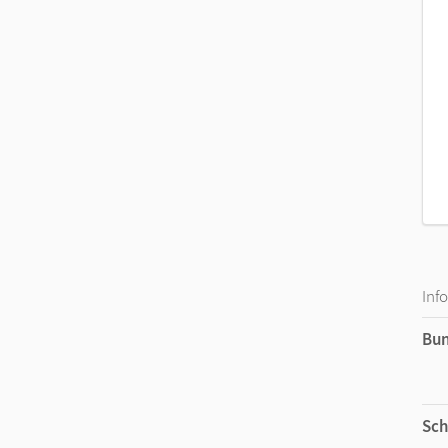
Optimal geeignet für
Grundkurse
im leistu
Mit interaktiven Übungen:
Abwechslungsrei
und sofortigem Feedback unterstützen das 
Inf
Bu
Sch