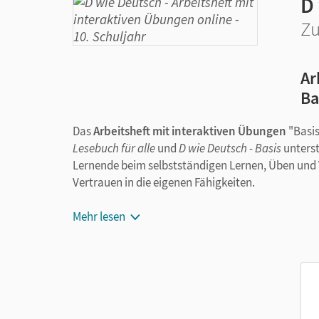
D
Zu
Ar
Ba
Das
Arbeitsheft mit interaktiven Übungen
"Basis
Lesebuch für alle
und
D wie Deutsch - Basis
unterst
Lernende beim selbstständigen Lernen, Üben und V
Vertrauen in die eigenen Fähigkeiten.
Abwechslungsreiches und motivierendes
Üb
Mehr lesen
"grundlegend mit Förderung" und "grun
der Ergebnisse
Leseförderliches und differenziertes Layo
Übungen zum
nachhaltigen Aufbau der 
Lernerfolgskontrollen, Klassenarbeiten un