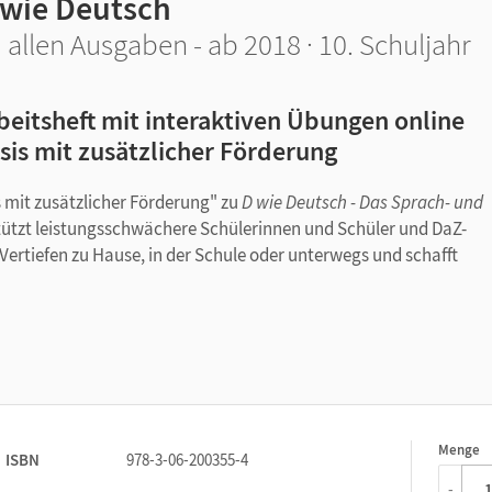
 wie Deutsch
 allen Ausgaben - ab 2018 · 10. Schuljahr
beitsheft mit interaktiven Übungen online
sis mit zusätzlicher Förderung
 mit zusätzlicher Förderung" zu
D wie Deutsch - Das Sprach- und
ützt leistungsschwächere Schülerinnen und Schüler und DaZ-
ertiefen zu Hause, in der Schule oder unterwegs und schafft
ungsmaterial
abgestimmt auf das Schulbuch
für die Lernnivea
dlegend"
– mit Lösungsbeileger zur selbstständigen Überprüfun
ut
analog zum Schulbuch
grundlegenden Kompetenzen
und zur gezielten Vorbereitung auf
Menge
1
ISBN
978-3-06-200355-4
d den Hauptschulabschluss
-