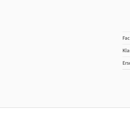
Fac
Kla
Ers
Ma
Ver