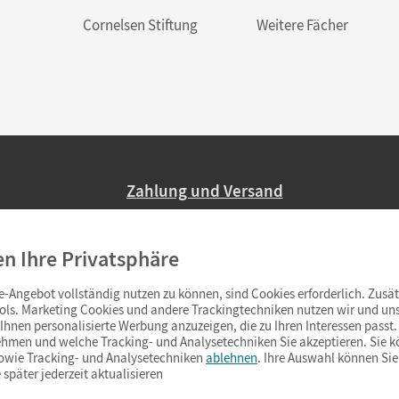
Cornelsen Stiftung
Weitere Fächer
Zahlung und Versand
Nur 2,95 EUR Versandkosten in Deutsc
en Ihre Privatsphäre
Ab 59,– EUR Bestellwert liefern wir ve
(Lieferung in 3–6 Tagen).
-Angebot vollständig nutzen zu können, sind Cookies erforderlich. Zusät
ols. Marketing Cookies und andere Trackingtechniken nutzen wir und uns
hnen personalisierte Werbung anzuzeigen, die zu Ihren Interessen passt. 
hmen und welche Tracking- und Analysetechniken Sie akzeptieren. Sie k
sowie Tracking- und Analysetechniken
ablehnen
. Ihre Auswahl können Sie
 später jederzeit aktualisieren