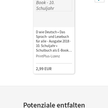
D wie Deutsch • Das
Sprach- und Lesebuch
für alle - Ausgabe 2018 ·
10. Schuljahr •
Schulbuch als E-Book
Mit Medien
PrintPlus-Lizenz
2,99 EUR
Potenziale entfalten