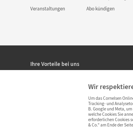
Veranstaltungen
Abo kündigen
Ihre Vorteile bei uns
20% Prüfnachlass für Lehrkräfte
Wir respektier
Persönliche Angebote für Lehrkräfte
Um das Cornelsen Online
Sicheres Einkaufen mit SSL-Verschlüsselung
Tracking- und Analyseto
B. Google und Meta, um I
Verlängerte
Widerrufsfrist
von 4 Wochen
welche Cookies Sie anne
erforderlichen Cookies 
& Co.“ am Ende der Seite
Schnelle und einfache Retourenabwicklung