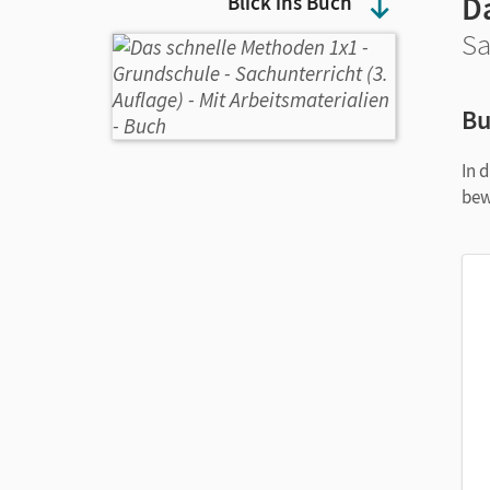
D
Blick ins Buch
Sa
Bu
In 
bew