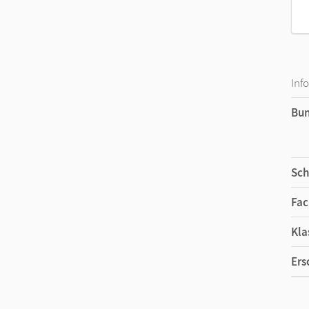
Inf
Bu
Sch
Fac
Kla
Ers
Ma