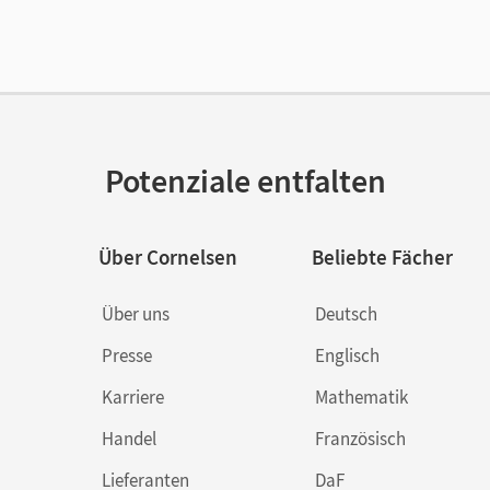
lag
Cornelsen Pädagogik
or/-in
Blaseio, Beate
Potenziale entfalten
Über Cornelsen
Beliebte Fächer
Über uns
Deutsch
Presse
Englisch
Karriere
Mathematik
Handel
Französisch
Lieferanten
DaF