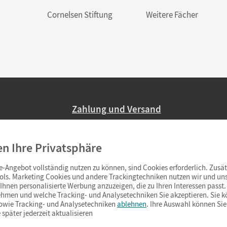
Cornelsen Stiftung
Weitere Fächer
Zahlung und Versand
Nur 2,95 EUR Versandkosten in Deutsc
en Ihre Privatsphäre
Ab 59,– EUR Bestellwert liefern wir ve
(Lieferung in 3–6 Tagen).
-Angebot vollständig nutzen zu können, sind Cookies erforderlich. Zusät
ols. Marketing Cookies und andere Trackingtechniken nutzen wir und uns
hnen personalisierte Werbung anzuzeigen, die zu Ihren Interessen passt. 
hmen und welche Tracking- und Analysetechniken Sie akzeptieren. Sie k
sowie Tracking- und Analysetechniken
ablehnen
. Ihre Auswahl können Sie
 später jederzeit aktualisieren