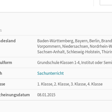
os
ndesland
Baden-Württemberg, Bayern, Berlin, Bran
Vorpommern, Niedersachsen, Nordrhein-Wes
Sachsen-Anhalt, Schleswig-Holstein, Thür
ulform
Grundschule Klassen 1-4, Institut oder Sem
h
Sachunterricht
sse
1. Klasse, 2. Klasse, 3. Klasse, 4. Klasse
cheinungsdatum
08.01.2015
ße
Länge: 21 cm, Breite: 14,8 cm, Höhe: 0,7 cm