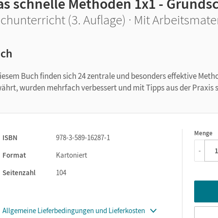
as schnelle Methoden 1x1 - Grunds
chunterricht (3. Auflage) · Mit Arbeitsmate
ch
diesem Buch finden sich 24 zentrale und besonders effektive Meth
ährt, wurden mehrfach verbessert und mit Tipps aus der Praxis 
Menge
1
ISBN
978-3-589-16287-1
-
Format
Kartoniert
Seitenzahl
104
Allgemeine Lieferbedingungen und Lieferkosten