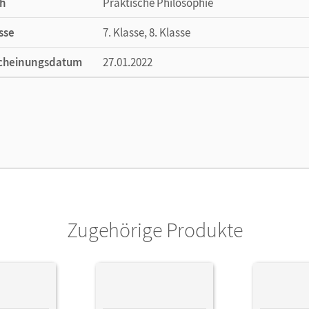
h
Praktische Philosophie
sse
7. Klasse, 8. Klasse
cheinungsdatum
27.01.2022
ße
Länge: 26 cm, Breite: 19 cm, Höhe: 1 cm
lag
Cornelsen Verlag
ausgeber/-in
Brüning, Barbara; Henke, Roland Wolfgang
or/-in
Brüning, Barbara; Denda, Martina; Nachtsh
Elisabeth; Brüning, Frederick; Oppen, Helen
Zugehörige Produkte