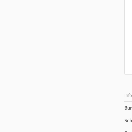
Inf
Bu
Sch