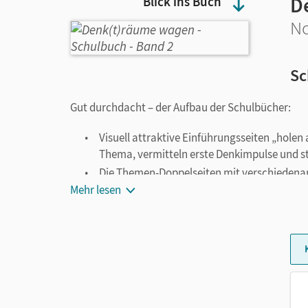
D
Blick ins Buch
No
Sc
Gut durchdacht – der Aufbau der Schulbücher:
Visuell attraktive Einführungsseiten „holen
Thema, vermitteln erste Denkimpulse und 
Die Themen-Doppelseiten mit verschiedena
Schüler/-innen zum Mitmachen und Mitdenk
Mehr lesen
Das Modul
Wissen und Merken
enthält zentr
Philosophische Fachmethoden kommen in der 
erklärt.
Interreligiöses Lernen wird im Kapitel
Relig
Die Abschluss-Doppelseite
Wissen und Verst
Kompetenzüberprüfung.