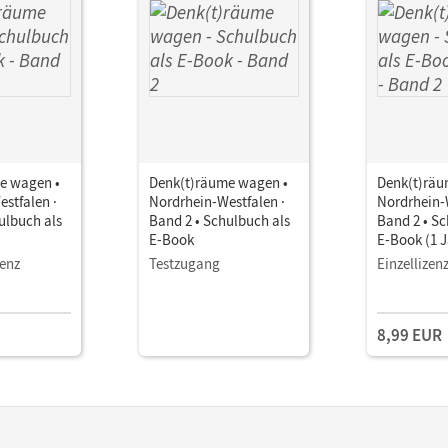
e wagen •
Denk(t)räume wagen •
Denk(t)räu
stfalen ·
Nordrhein-Westfalen ·
Nordrhein-
ulbuch als
Band 2 • Schulbuch als
Band 2 • Sc
E-Book
E-Book (1 J
zenz
Testzugang
Einzellizen
8,99 EUR