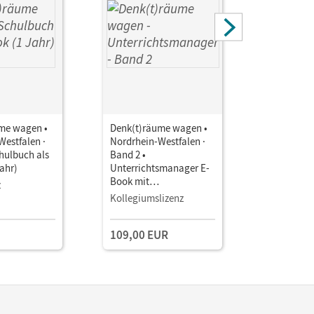
me wagen •
Denk(t)räume wagen •
Denk(t)rä
Westfalen ·
Nordrhein-Westfalen ·
Nordrhein
hulbuch als
Band 2 •
Band 2 •
ahr)
Unterrichtsmanager E-
Unterrich
Book mit
Book mit
z
Lehrkräftematerialien
Lehrkräft
Kollegiumslizenz
Testzuga
und Planungstools
und Planu
(Test-Zug
109,00 EUR