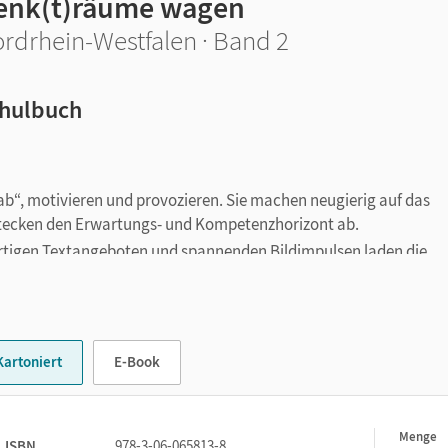
enk(t)räume wagen
rdrhein-Westfalen · Band 2
hulbuch
 ab“, motivieren und provozieren. Sie machen neugierig auf das
stecken den Erwartungs- und Kompetenzhorizont ab.
rtigen Textangeboten und spannenden Bildimpulsen laden die
en ein.
ales Sachwissen.
Rubrik in jedem Kapitel zum Zuge - ausführlich und kleinschrit
Kartoniert
E-Book
ionen entdecken
gezielt gefördert.
ehen
widmet sich mithilfe eines Begriffsnetzes der
Menge
1
ISBN
978-3-06-065813-8