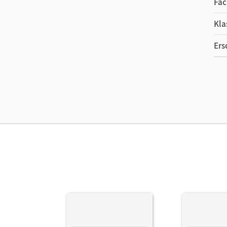
Fac
Kla
Ers
Ma
Ver
Her
Aut