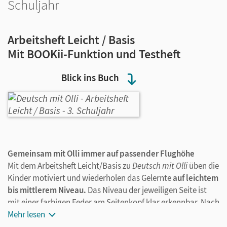
Schuljahr
Arbeitsheft Leicht / Basis
Mit BOOKii-Funktion und Testheft
Blick ins Buch
Gemeinsam mit Olli immer auf passender Flughöhe
Mit dem Arbeitsheft Leicht/Basis zu
Deutsch mit Olli
üben die
Kinder motiviert und wiederholen das Gelernte
auf leichtem
bis mittlerem Niveau.
Das Niveau der jeweiligen Seite ist
mit einer farbigen Feder am Seitenkopf klar erkennbar. Nach
Bearbeitung der leichten Arbeitsheftseite sind die Kinder auf
Mehr lesen
das Basis-Niveau vorbereitet und können diese Seiten