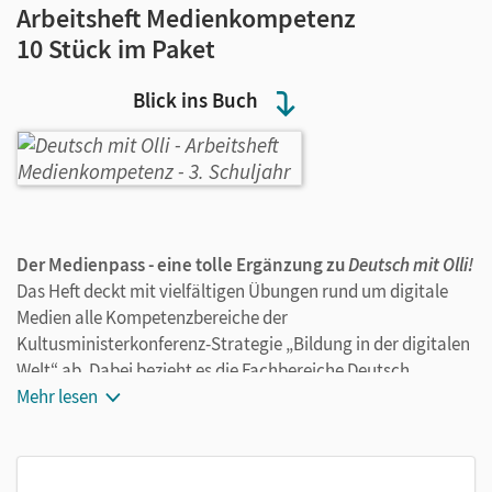
Arbeitsheft Medienkompetenz
10 Stück im Paket
Blick ins Buch
Der Medienpass - eine tolle Ergänzung zu
Deutsch mit Olli!
Das Heft deckt mit vielfältigen Übungen rund um digitale
Medien alle Kompetenzbereiche der
Kultusministerkonferenz-Strategie „Bildung in der digitalen
Welt“ ab. Dabei bezieht es die Fachbereiche Deutsch,
Sachunterricht sowie Mathematik in der Grundschule mit
Mehr lesen
ein.
Das bietet Mein Medienpass: