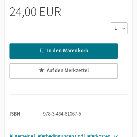
Alle sechs Kompetenzbereiche der KMK-Strategie
24,00 EUR
„Bildung in der digitalen Welt“ werden abgedeckt.
Zahlreiche Übungen rund um digitale Medien und das
Internet vertiefen vorhandenes Wissen und bauen es
aus.
Viele 4-farbige Illustrationen veranschaulichen die
Themen.
In den Warenkorb
Eine sympathische, surfende Krabbe gibt den
Lernenden Tipps und weiterführende Impulse.
Auf den Merkzettel
Das 32-seitige Heft ist eine sinnvolle Ergänzung zum
Sprachbuch und Lesebuch, um den Bereich
Medienkompetenz zu komplettieren.
ISBN
978-3-464-81067-5
Allgemeine Lieferbedingungen und Lieferkosten