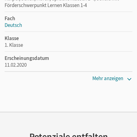
Förderschwerpunkt Lernen Klassen 1-4
Fach
Deutsch
Klasse
1. Klasse
Erscheinungsdatum
11.02.2020
Maße
Mehr anzeigen
Länge: 21 cm, Breite: 15 cm, Höhe: 0,7 cm
Verlag
Cornelsen Verlag
Autor/-in
Schramm, Martina
Potenziale entfalten