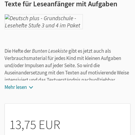
Texte für Leseanfänger mit Aufgaben
Die Hefte der
Bunten Lesekiste
gibt es jetzt auch als
Verbrauchsmaterial für jedes Kind mit kleinen Aufgaben
und/oder Impulsen auf jeder Seite. So wird die
Auseinandersetzung mit den Texten auf motivierende Weise
intensiviert und das Textverständnis nachvollziehbar
gesichert. Silbenfarben dienen als Lesehilfe.
Mehr lesen
Die Sammelhefte folgen weitgehend den Inhalten der
Einzelhefte. Weitere Pluspunkte dieser neuen Hefte:
Gestaltungs- bzw. Schreibimpulse auf vielen Seiten, wenige
Arbeitssymbole, die Möglichkeit der Lesedokumentation
13,75 EUR
und Selbsteinschätzung zu jedem Sammelheft.