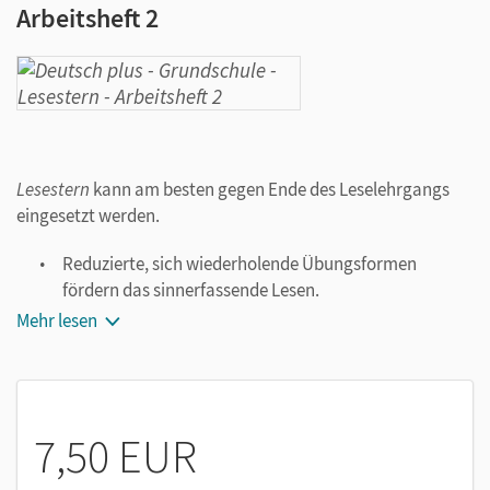
Arbeitsheft 2
Lesestern
kann am besten gegen Ende des Leselehrgangs
eingesetzt werden.
Reduzierte, sich wiederholende Übungsformen
fördern das sinnerfassende Lesen.
Systematisch und klar strukturierte Seiten erleichtern
Mehr lesen
selbstständiges Bearbeiten.
Die ansprechende Gestaltung motiviert zum Lesen.
Erfolgreiches Arbeiten lohnt sich: Am Ende jedes
Heftes erwerben die Schüler/-innen einen Lesestern.
7,50 EUR
Lesestern
ist lehrwerkunabhängig.