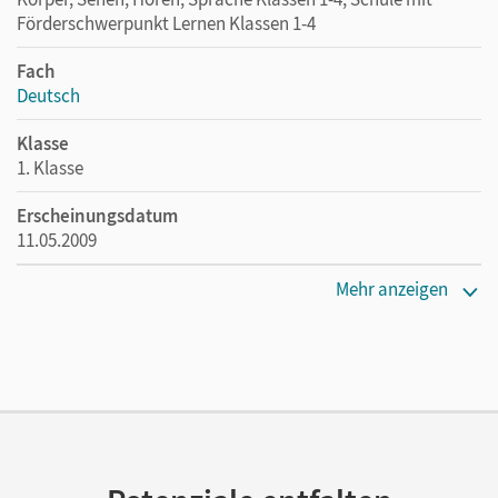
Förderschwerpunkt Lernen Klassen 1-4
Fach
Deutsch
Klasse
1. Klasse
Erscheinungsdatum
11.05.2009
Maße
Mehr anzeigen
Länge: 21 cm, Breite: 14,7 cm, Höhe: 0,3 cm
Verlag
Cornelsen Verlag
Autor/-in
Rendtorff-Roßnagel, Annemarie