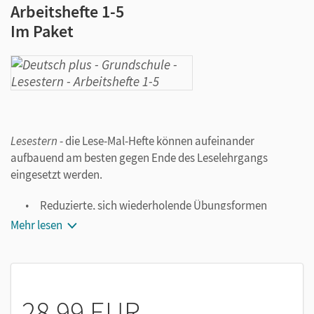
Arbeitshefte 1-5
Im Paket
Lesestern
- die Lese-Mal-Hefte können aufeinander
aufbauend am besten gegen Ende des Leselehrgangs
eingesetzt werden.
Reduzierte, sich wiederholende Übungsformen
fördern das sinnerfassende Lesen.
Mehr lesen
Systematisch und klar strukturierte Seiten erleichtern
selbstständiges Bearbeiten.
Die ansprechende Gestaltung motiviert zum Lesen.
Erfolgreiches Arbeiten lohnt sich: Am Ende jedes
28,99 EUR
Heftes erwerben die Schüler/-innen einen Lesestern.