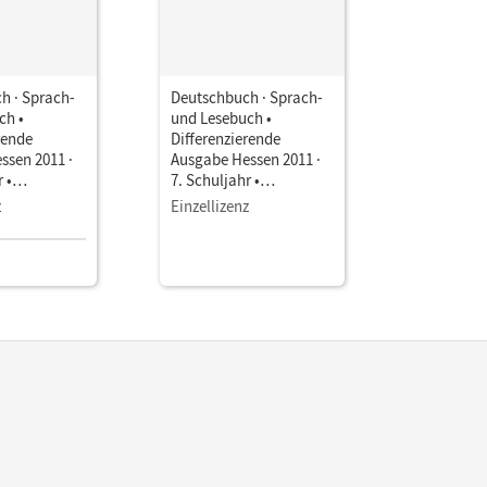
h · Sprach-
Deutschbuch · Sprach-
Klick! Deu
ch •
und Lesebuch •
Ausgabe 20
rende
Differenzierende
Schuljahr 
ssen 2011 ·
Ausgabe Hessen 2011 ·
Unterrich
 •
7. Schuljahr •
Deutschb
als E-Book
Stoffverteilungsplan
Differenz
z
Einzellizenz
Einzellize
Ausgabe •
Hessen