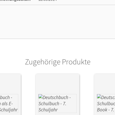
ße
Länge: 29,5 cm, Breite: 20,9 cm, Höhe: 0,7 
lag
Cornelsen Verlag
ausgeber/-in
Schurf, Bernd; Wagener, Andrea; Langner, 
or/-in
Dick, Friedrich; Rusnok, Toka-Lena; Fulde, 
Zugehörige Produkte