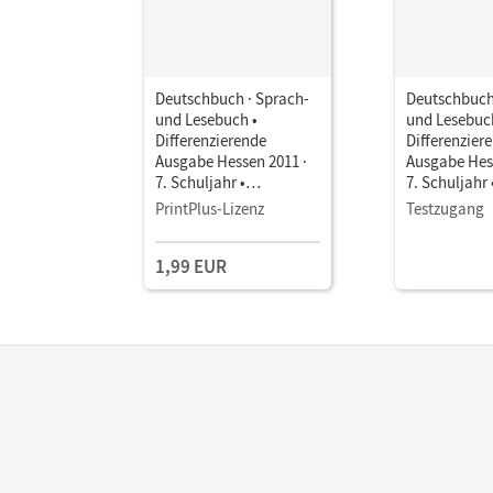
Deutschbuch · Sprach-
Deutschbuch
und Lesebuch •
und Lesebuc
Differenzierende
Differenzier
Ausgabe Hessen 2011 ·
Ausgabe Hess
7. Schuljahr •
7. Schuljahr 
Schulbuch als E-Book
Schulbuch a
PrintPlus-Lizenz
Testzugang
1,99 EUR