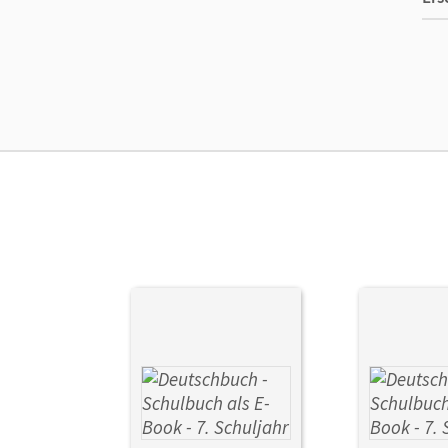
Ma
Ver
Her
Aut