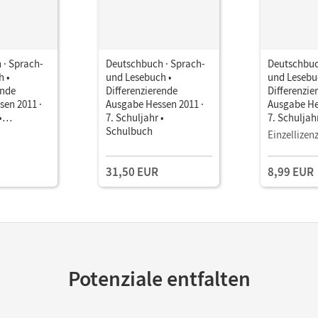
 · Sprach-
Deutschbuch · Sprach-
Deutschbuc
h •
und Lesebuch •
und Lesebu
ende
Differenzierende
Differenzie
en 2011 ·
Ausgabe Hessen 2011 ·
Ausgabe He
•
7. Schuljahr •
7. Schuljahr
ls E-Book
Schulbuch
Schulbuch 
Einzellizen
31,50 EUR
8,99 EUR
Potenziale entfalten