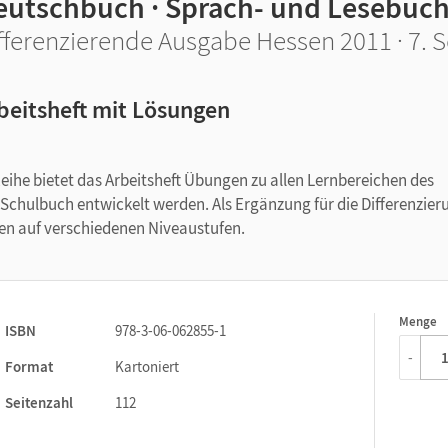
eutschbuch · Sprach- und Lesebuc
fferenzierende Ausgabe Hessen 2011 · 7. S
beitsheft mit Lösungen
e bietet das Arbeitsheft Übungen zu allen Lernbereichen des
Schulbuch entwickelt werden. Als Ergänzung für die Differenzier
n auf verschiedenen Niveaustufen.
Menge
1
ISBN
978-3-06-062855-1
-
Format
Kartoniert
Seitenzahl
112