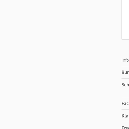
Inf
Bu
Sch
Fac
Kla
Ers