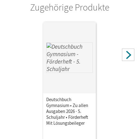
Zugehörige Produkte
Autor/-in
Fischer, Christoph; Kroesen, Stephanie; Mielke, Angela;
Mohr, Deborah; Patzelt, Birgit; Wagener, Andrea
Deutschbuch
Gymnasium • Zu allen
Ausgaben 2026 · 5.
Schuljahr • Förderheft
Mit Lösungsbeileger