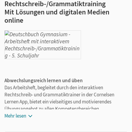
Rechtschreib-/Grammatiktraining
Mit Lösungen und digitalen Medien
online
Abwechslungsreich lernen und üben
Das Arbeitsheft, begleitet durch den interaktiven
Rechtschreib- und Grammatiktrainer in der Cornelsen
Lernen App, bietet ein vielseitiges und motivierendes
Übungsangebot zu allen Kompetenzbereichen.
Die zusätzlichen ca. 200 interaktiven Übungen sind auf die
Mehr lesen
Inhalte von Schulbuch und Arbeitsheft abgestimmt und
bieten ergänzendes Material zum intensiven Rechtschreib-