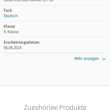
Fach
Deutsch
Klasse
8. Klasse
Erscheinungsdatum
06.08.2014
Maße
Mehr anzeigen
Länge: 29,7 cm, Breite: 21 cm, Höhe: 0,7 cm
Verlag
Cornelsen Verlag
Herausgeber/-in
Wagener, Andrea
Zugehörige Produkte
Autor/-in