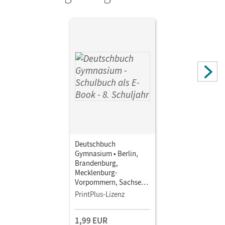
Schenk, Gerhild; Patzelt, Birgit; Bowien, Petra
Deutschbuch
Gymnasium • Berlin,
Brandenburg,
Mecklenburg-
Vorpommern, Sachsen,
Sachsen-Anhalt und
PrintPlus-Lizenz
Thüringen - Ausgabe
2012 · 8. Schuljahr •
1,99 EUR
Schulbuch als E-Book