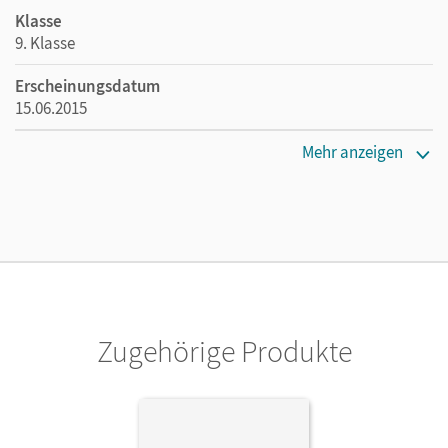
Klasse
9. Klasse
Erscheinungsdatum
15.06.2015
Maße
Mehr anzeigen
Länge: 29,7 cm, Breite: 21 cm, Höhe: 0,7 cm
Verlag
Cornelsen Verlag
Herausgeber/-in
Schurf, Bernd; Grunow, Cordula
Zugehörige Produkte
Autor/-in
Mohr, Deborah; Grunow, Cordula; Germann, Michael;
Mielke, Angela; Wagener, Andrea; Schick, Irmgard;
Simberger, Sandra