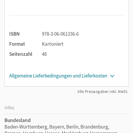
berücksichtigen unterschiedliche Sozialformen,
eignen sich auch für Vertretungsunterricht und
Freiarbeit.
ISBN
978-3-06-061336-6
Terminologisch und methodisch orientieren sich die
Kopiervorlagen an den Schulbüchern der Reihe
Format
Kartoniert
Deutschbuch,
sie sind aber auch unabhängig einsetzbar.
Seitenzahl
48
Allgemeine Lieferbedingungen und Lieferkosten
Alle Preisangaben inkl. MwSt.
Infos
Bundesland
Baden-Württemberg, Bayern, Berlin, Brandenburg,