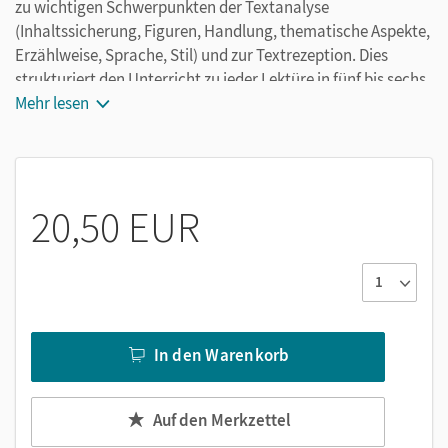
zu wichtigen Schwerpunkten der Textanalyse
(Inhaltssicherung, Figuren, Handlung, thematische Aspekte,
Erzählweise, Sprache, Stil) und zur Textrezeption. Dies
strukturiert den Unterricht zu jeder Lektüre in fünf bis sechs
Sequenzen und ermöglicht eine komplette Behandlung der
Mehr lesen
Ganzschrift. Das Heft erleichtert die Unterrichtsvorbereitung
mit
methodisch vielfältigen Arbeitsblättern zur
20,50 EUR
Textanalyse und -rezeption,
didaktischen Hinweisen und Lösungen,
Vorschlägen für Klassenarbeiten.
Die Arbeitsblätter
In den Warenkorb
können einzeln eingesetzt oder zu Unterrichtsreihen
kombiniert werden,
sind für den Unterricht und zur Nachbereitung zu
Auf den Merkzettel
Hause konzipiert,