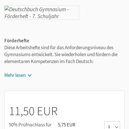
Förderhefte
Diese Arbeitshefte sind für das Anforderungsniveau des
Gymnasiums entwickelt. Sie wiederholen und fördern die
elementaren Kompetenzen im Fach Deutsch:
Lesen - Umgang mit Texten: Textknacker für
Mehr lesen
Sachtexte und Erzählungen kennenlernen und
anwenden
Schreiben: Texte planen, schreiben, überarbeiten - am
Beispiel der Schreibformen Bericht, Beschreibung,
11,50 EUR
Erzählung
Rechtschreibtraining: Strategien und Regeln kennen,
Zeichensetzung üben, Texte überarbeiten
50% Prüfnachlass für
5,75 EUR