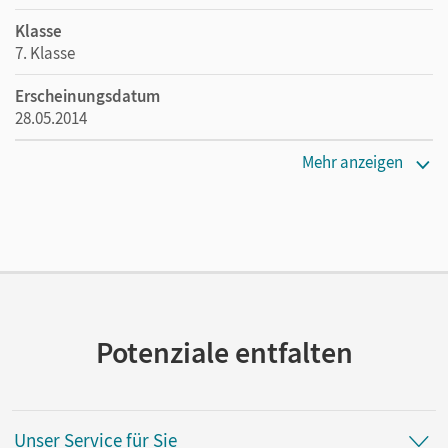
Klasse
7. Klasse
Erscheinungsdatum
28.05.2014
Maße
Mehr anzeigen
Länge: 29,7 cm, Breite: 21 cm, Höhe: 0,5 cm
Verlag
Cornelsen Verlag
Herausgeber/-in
Schurf, Bernd; Wagener, Andrea; Grunow, Cordula
Potenziale entfalten
Autor/-in
Fulde, Agnes; Schneider, Frank; Mayerhofer, Thomas;
Frickel, Daniela A.
Unser Service für Sie