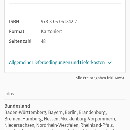
eignen sich auch für Vertretungsunterricht und
Freiarbeit.
ISBN
978-3-06-061342-7
Terminologisch und methodisch orientieren sich die
Kopiervorlagen an den Schulbüchern der Reihe
Format
Kartoniert
Deutschbuch,
sie sind aber auch unabhängig einsetzbar.
Seitenzahl
48
Allgemeine Lieferbedingungen und Lieferkosten
Alle Preisangaben inkl. MwSt.
Infos
Bundesland
Baden-Württemberg, Bayern, Berlin, Brandenburg,
Bremen, Hamburg, Hessen, Mecklenburg-Vorpommern,
Niedersachsen, Nordrhein-Westfalen, Rheinland-Pfalz,