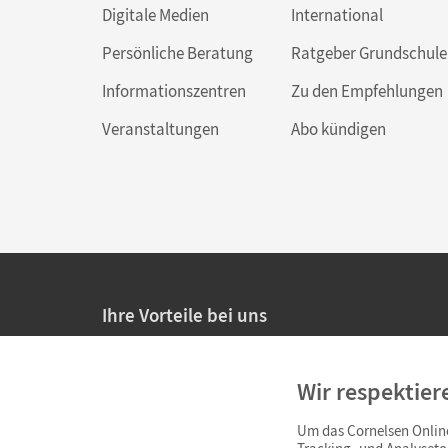
Interaktive Tests
Digitale Medien
International
Persönliche Beratung
Ratgeber Grundschule
Informationszentren
Zu den Empfehlungen
Wir empfehlen die Nutzung aller digitalen Ange
Veranstaltungen
Abo kündigen
Ihre Vorteile bei uns
20% Prüfnachlass für Lehrkräfte
Wir respektier
Persönliche Angebote für Lehrkräfte
Um das Cornelsen Online
Sicheres Einkaufen mit SSL-Verschlüsselung