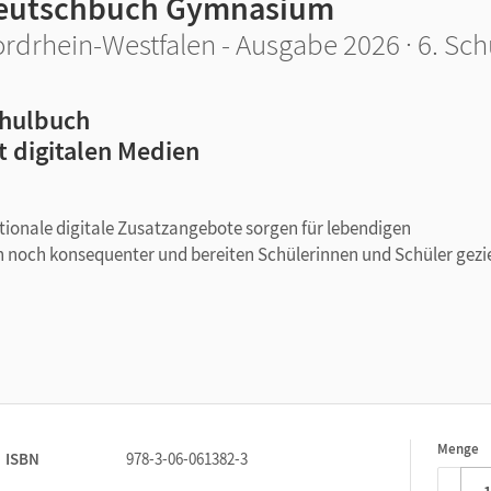
eutschbuch Gymnasium
rdrhein-Westfalen - Ausgabe 2026 · 6. Sch
hulbuch
t digitalen Medien
tionale digitale Zusatzangebote sorgen für lebendigen
n noch konsequenter und bereiten Schülerinnen und Schüler gezie
 besser an der Unterrichtsrealität orientiert:
rarbeitung der zentralen Kompetenzen
(Pflicht)
en oder alternatives Prüfungsformat
in jedem Kapitel
kte für selbstorganisiertes Lernen (Kür)
Menge
1
ISBN
978-3-06-061382-3