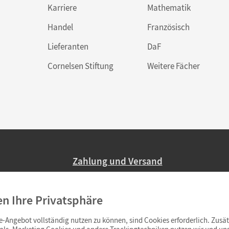
Karriere
Mathematik
Handel
Französisch
Lieferanten
DaF
bote auf unserer Lehr- und Lernplattform lernen.cornelsen.d
Cornelsen Stiftung
Weitere Fächer
Zahlung und Versand
Nur 2,95 EUR Versandkosten in Deutsc
en Ihre Privatsphäre
Ab 59,– EUR Bestellwert liefern wir ve
(Lieferung in 3–6 Tagen).
-Angebot vollständig nutzen zu können, sind Cookies erforderlich. Zusät