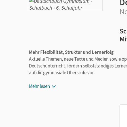
D
No
Sc
Mi
Mehr Flexibilität, Struktur und Lernerfolg
Aktuelle Themen, neue Texte und Medien sowie op
Deutschunterricht, fördern selbstständiges Lerne
auf die gymnasiale Oberstufe vor.
Neue Kapitelstruktur im Dreischritt,
Mehr lesen
die sich noch
Direkt einsetzbare Unterrichtseinheiten zur
E
Fit in…!
Training für mögliche Klassenarbeit
Vertiefung,
Erweiterung oder
kreative
Proje