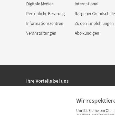
Digitale Medien
International
Persönliche Beratung
Ratgeber Grundschule
Informationszentren
Zu den Empfehlungen
Veranstaltungen
Abo kündigen
Ihre Vorteile bei uns
20% Prüfnachlass für Lehrkräfte
Wir respektier
Persönliche Angebote für Lehrkräfte
Um das Cornelsen Online
Sicheres Einkaufen mit SSL-Verschlüsselung