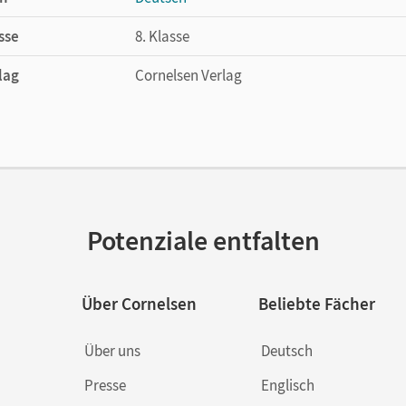
ehrkräfte
sse
8. Klasse
bote auf unserer Lehr- und Lernplattform lernen.cornelsen.d
lag
Cornelsen Verlag
Potenziale entfalten
Über Cornelsen
Beliebte Fächer
Über uns
Deutsch
Presse
Englisch