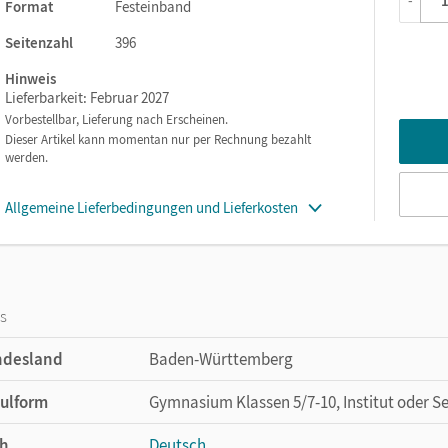
-
Format
Festeinband
krahmen sind im Schulbuch und Arbeitsheft integriert.
Vom Argumentieren über Informationsrecherche bis zur reflektie
Seitenzahl
396
Vorgaben der Leitperspektive altersgerecht und spiralcurricular
Hinweis
Lieferbarkeit: Februar 2027
Vorbestellbar, Lieferung nach Erscheinen.
ium
wird das gedruckte Schulbuch durch optionale digitale
Dieser Artikel kann momentan nur per Rechnung bezahlt
n ganz einfach in der Cornelsen Lernen App oder auf
werden.
rauf zugreifen:
Allgemeine Lieferbedingungen und Lieferkosten
eibstrategien und zur Grammatik
os
ufbau im Dreischritt
ndesland
Baden-Württemberg
 Kompetenzbereiche
ulform
Gymnasium Klassen 5/7-10, Institut oder S
h
Deutsch