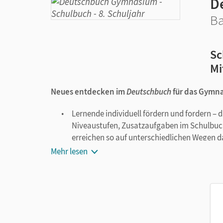
D
Ba
Sc
Mi
Neues entdecken im
Deutschbuch
für das Gymn
Lernende individuell fördern und fordern – 
Niveaustufen, Zusatzaufgaben im Schulbuch 
erreichen so auf unterschiedlichen Wegen da
Extraseiten zum Sprachtraining sind dort e
Mehr lesen
Schwierigkeiten auftreten. Das ermöglicht 
Zuverlässige Umsetzung der Anforderungen de
Im Inhaltsverzeichnis und in den Kapiteln s
Rechtschreibung wird strategiegeleitet ver
in den Griff.