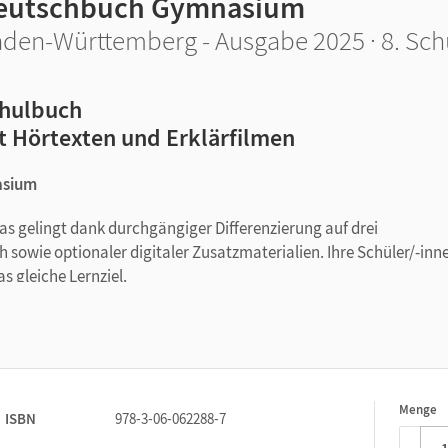
eutschbuch Gymnasium
den-Württemberg - Ausgabe 2025 · 8. Sch
hulbuch
t Hörtexten und Erklärfilmen
asium
das gelingt dank durchgängiger Differenzierung auf drei
sowie optionaler digitaler Zusatzmaterialien. Ihre Schüler/-inn
s gleiche Lernziel.
ingebunden, wo im Lese- und Schreibprozess sprachliche
integrativen und funktionalen Sprachunterricht.
r Leitperspektive "Leben und Lernen in einer digitalisierten Wel
ind Materialien und Aufgaben deutlich ausgewiesen.
mittelt. So bekommen die Lernenden die vielfältigen Phänomene 
Menge
1
ISBN
978-3-06-062288-7