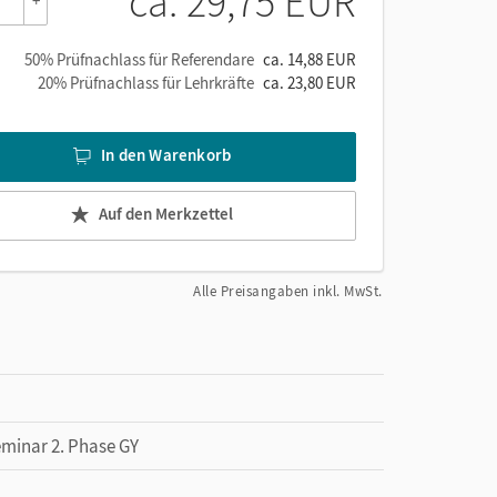
ca. 29,75 EUR
+
rten
50% Prüfnachlass für Referendare
ca. 14,88 EUR
20% Prüfnachlass für Lehrkräfte
ca. 23,80 EUR
In den Warenkorb
Auf den Merkzettel
Alle Preisangaben inkl. MwSt.
eminar 2. Phase GY