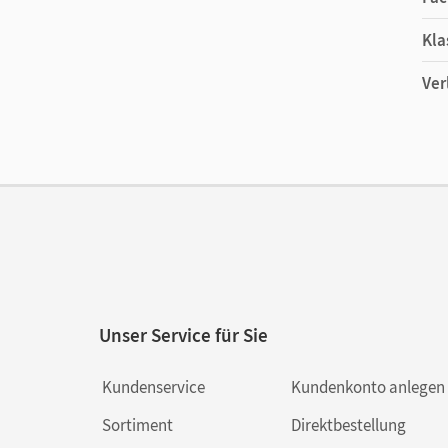
Exzellente digitale Service-Materialien für L
Kla
Wir empfehlen die Nutzung aller digitalen Ange
Ver
Unser Service für Sie
Kundenservice
Kundenkonto anlegen
Sortiment
Direktbestellung