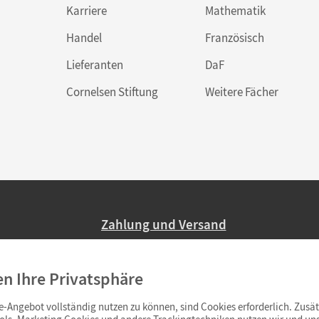
Karriere
Mathematik
Handel
Französisch
Lieferanten
DaF
Cornelsen Stiftung
Weitere Fächer
Zahlung und Versand
Nur 2,95 EUR Versandkosten in Deutsc
en Ihre Privatsphäre
Ab 59,– EUR Bestellwert liefern wir ve
(Lieferung in 3–6 Tagen).
-Angebot vollständig nutzen zu können, sind Cookies erforderlich. Zusät