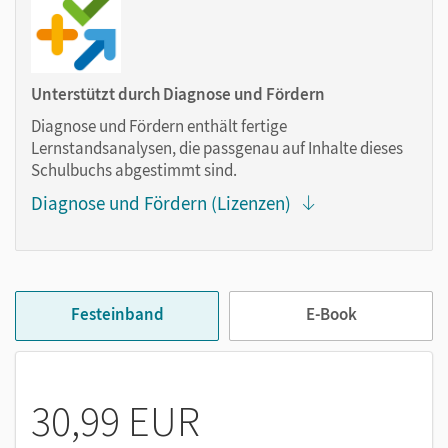
Kapiteln
Das hat sich bewährt
Unterstützt durch Diagnose und Fördern
Diagnose und Fördern enthält fertige
Klare Struktur und übersichtlicher Kapitelaufbau im
Lernstandsanalysen, die passgenau auf Inhalte dieses
Dreischritt
Schulbuchs abgestimmt sind.
Transparente Lernprozessorientierung
Diagnose und Fördern (Lizenzen)
Selbstdiagnose
Klassenarbeitstraining
Exzellente Service-Materialien für Lehrkräfte
Festeinband
E-Book
30,99 EUR