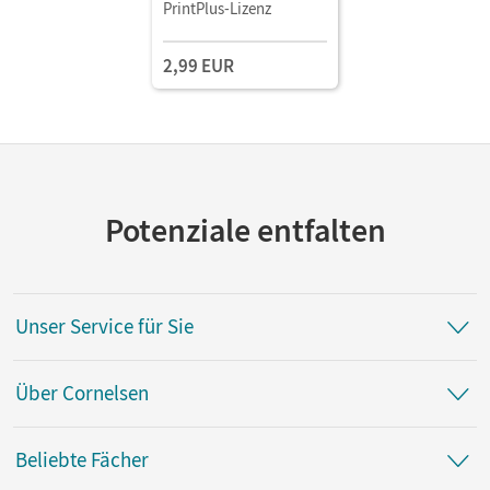
als E-Book Mit Medien
PrintPlus-Lizenz
2,99 EUR
Potenziale entfalten
Unser Service für Sie
Über Cornelsen
Beliebte Fächer