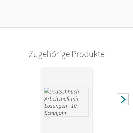
Länge: 26,5 cm, Breite: 19,5 cm, Höhe: 1,7 cm
Verlag
Cornelsen Verlag
Herausgeber/-in
Schurf, Bernd; Wagener, Andrea
Zugehörige Produkte
Autor/-in
Dick, Friedrich; Ferrante-Heidl, Josi; Koppers, Marlene;
Biermann, Günther; Berghaus, Christoph; Löwen, Anna;
Gefeke, Andrea