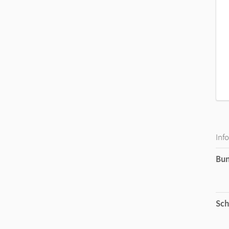
Inf
Bu
Sch