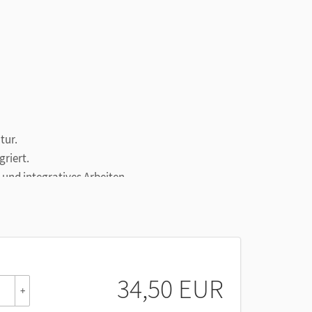
h
tur.
griert.
 und integratives Arbeiten.
bentypen vorbereitet.
beiten und ausführlich üben.
bstständigen Arbeitens.
 Ende des Buchs ermöglicht die Vorbereitung auf
34,50 EUR
+