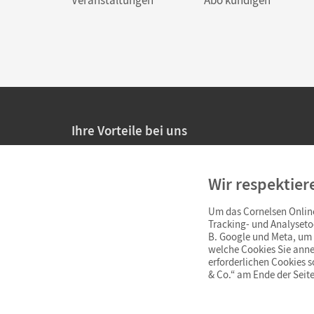
Ihre Vorteile bei uns
20% Prüfnachlass für Lehrkräfte
Wir respektier
Persönliche Angebote für Lehrkräfte
Um das Cornelsen Online
Sicheres Einkaufen mit SSL-Verschlüsselung
Tracking- und Analyseto
B. Google und Meta, um I
Verlängerte
Widerrufsfrist
von 4 Wochen
welche Cookies Sie anne
erforderlichen Cookies 
& Co.“ am Ende der Seite
Schnelle und einfache Retourenabwicklung