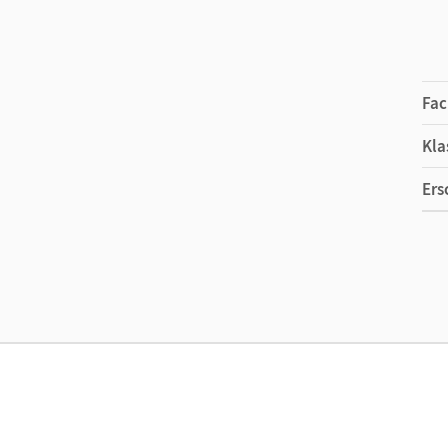
Fac
Kla
Ers
Ma
Ver
Her
Aut