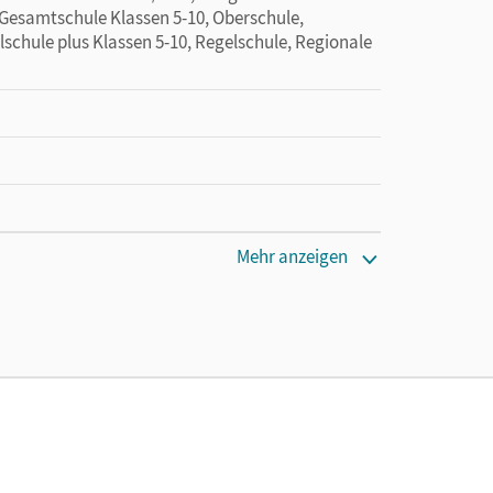
Gesamtschule Klassen 5-10, Oberschule,
lschule plus Klassen 5-10, Regelschule, Regionale
cm
Mehr anzeigen
l, Josi; Koppers, Marlene; Biermann, Günther;