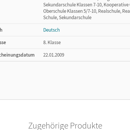
Sekundarschule Klassen 7-10, Kooperative 
Oberschule Klassen 5/7-10, Realschule, Rea
Schule, Sekundarschule
h
Deutsch
sse
8. Klasse
cheinungsdatum
22.01.2009
ße
Länge: 26,8 cm, Breite: 19,8 cm, Höhe: 1,6 
lag
Cornelsen Verlag
ausgeber/-in
Schurf, Bernd; Wagener, Andrea
or/-in
Dick, Friedrich; Fenske, Ute; Ferrante-Heid
Löwen, Anna; Gefeke, Andrea
Zugehörige Produkte