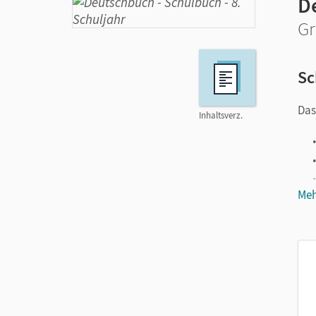
D
Gr
Sc
Das
Inhaltsverz.
Meh