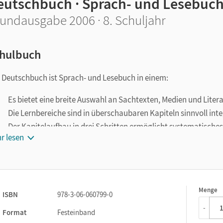
eutschbuch · Sprach- und Lesebuc
undausgabe 2006 · 8. Schuljahr
hulbuch
 Deutschbuch ist Sprach- und Lesebuch in einem:
Es bietet eine breite Auswahl an Sachtexten, Medien und Litera
Die Lernbereiche sind in überschaubaren Kapiteln sinnvoll inte
Der Kapitelaufbau in drei Schritten ermöglicht systematisches
r lesen
Alle Kernkompetenzen werden kontinuierlich geübt, alle Aufga
Rechtschreibung und Grammatik lassen sich systematisch erar
Besonderes Gewicht liegt auf Lernstrategien und Methoden sel
Orientierungswissen in den Kapiteln und zusammengefasst am
Menge
1
Lernstandserhebungen, Tests und Klassenarbeiten.
ISBN
978-3-06-060799-0
-
Format
Festeinband