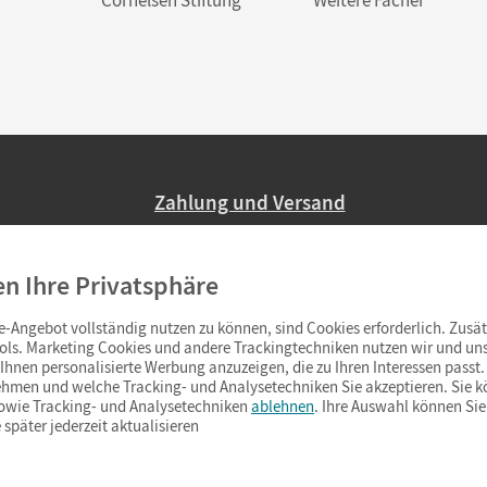
Zahlung und Versand
Nur 2,95 EUR Versandkosten in Deutsc
en Ihre Privatsphäre
Ab 59,– EUR Bestellwert liefern wir ve
(Lieferung in 3–6 Tagen).
-Angebot vollständig nutzen zu können, sind Cookies erforderlich. Zusät
ols. Marketing Cookies und andere Trackingtechniken nutzen wir und uns
hnen personalisierte Werbung anzuzeigen, die zu Ihren Interessen passt. 
hmen und welche Tracking- und Analysetechniken Sie akzeptieren. Sie k
sowie Tracking- und Analysetechniken
ablehnen
. Ihre Auswahl können Sie
 später jederzeit aktualisieren