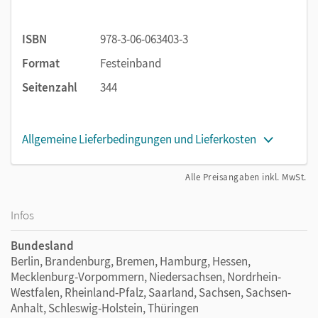
wichtigsten Methoden, Arbeitstechniken und Regeln
klar und verständlich zum schnellen Nachschlagen
ISBN
978-3-06-063403-3
zusammengefasst.
Zusätzliche digitale Medien zum Schulbuch:
Format
Festeinband
Interaktive Übungen sowie Audios und Erklärfilme im
Seitenzahl
344
E-Book und in der App unterstützen den
selbstständigen Lernprozess.
Allgemeine Lieferbedingungen und Lieferkosten
Digitale Medien zum Schulbuch
Neu bei
Deutschbuch – Differenzierende Ausgabe:
Das
Alle Preisangaben inkl. MwSt.
Schulbuch ist durch optionale digitale Angebote
angereichert, auf die Ihre Lernenden ganz einfach über die
kostenlose
Cornelsen Lernen App,
auf
Infos
lernen.cornelsen.de
oder über das
E-Book
zugreifen.
Bundesland
Folgende Medien stehen Ihnen und Ihren Lernenden zur
Berlin, Brandenburg, Bremen, Hamburg, Hessen,
Verfügung:
Mecklenburg-Vorpommern, Niedersachsen, Nordrhein-
Westfalen, Rheinland-Pfalz, Saarland, Sachsen, Sachsen-
Bilder aus dem Schulbuch oder ergänzende Fotos
Anhalt, Schleswig-Holstein, Thüringen
Hörtexte