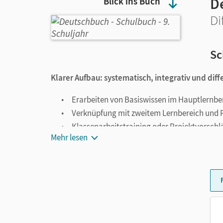
D
Blick ins Buch
Di
Sc
Klarer Aufbau: systematisch, integrativ und diff
Erarbeiten von Basiswissen im Hauptlernber
Verknüpfung mit zweitem Lernbereich und Pa
Klassenarbeitstraining oder Projektvorschläg
Mehr lesen
Grundlegende Prinzipien: diagnostizieren, dif
Kostenlose Online-Diagnose
Konsequentes Differenzieren auf unterschie
Lerntransparenz: Advance Organizer, Selbs
Prozessorientiertes Vorbereiten auf Klasse