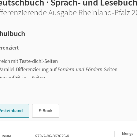
eutschbuch · Sprach- und Lesebuc
fferenzierende Ausgabe Rheinland-Pfalz 20
hulbuch
erenziert
eich mit Teste-dich!-Seiten
rallel-Differenzierung auf
Fordern-und-Fördern
-Seiten
e auf Fit-in...-Seiten
ferenzieren, Kompetenzen vermitteln
Festeinband
E-Book
dlichen Niveaus
tdiagnose
narbeiten
Menge
1
ISBN
978-3-06-062635-9