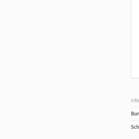
Selbstständiges und kooperatives Lernen
Inf
Bu
Sch