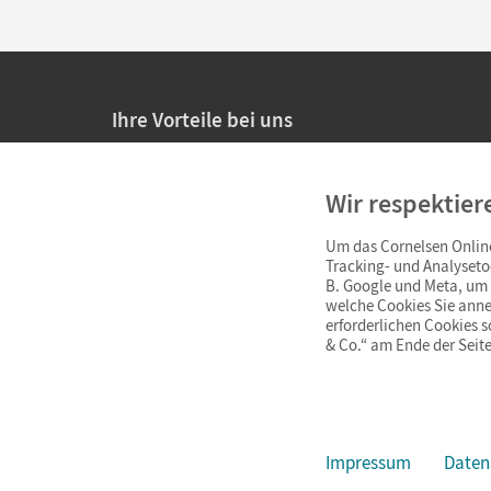
Ihre Vorteile bei uns
20% Prüfnachlass für Lehrkräfte
Wir respektier
Persönliche Angebote für Lehrkräfte
Um das Cornelsen Online
Sicheres Einkaufen mit SSL-Verschlüsselung
Tracking- und Analyseto
B. Google und Meta, um I
Verlängerte
Widerrufsfrist
von 4 Wochen
welche Cookies Sie anne
erforderlichen Cookies 
& Co.“ am Ende der Seite
Schnelle und einfache Retourenabwicklung
Impressum
Daten
Impressum
AGB
Datenschutz
Barrierefreiheit
Cookie