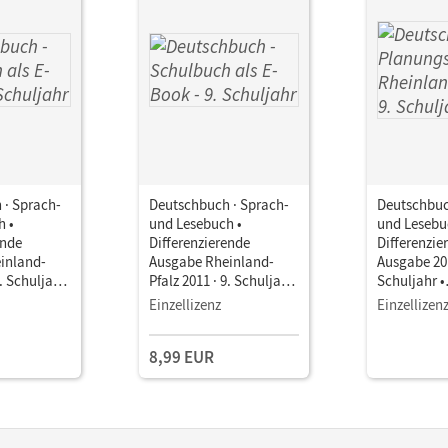
 · Sprach-
Deutschbuch · Sprach-
Deutschbuc
h •
und Lesebuch •
und Lesebu
ende
Differenzierende
Differenzie
inland-
Ausgabe Rheinland-
Ausgabe 201
9. Schuljahr
Pfalz 2011 · 9. Schuljahr
Schuljahr •
als E-Book
• Schulbuch als E-Book
Planungshil
Einzellizenz
Einzellizen
Rheinland-
8,99 EUR