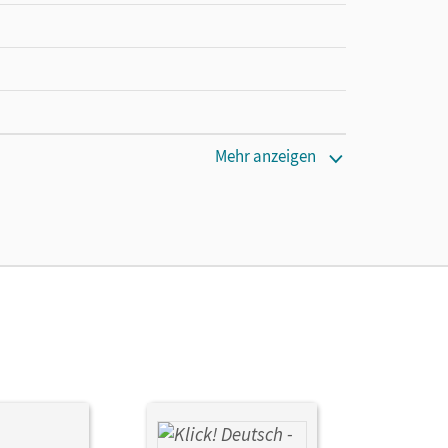
cm
Mehr anzeigen
s-Joachim; Oldeweme, Christoph; Lichtenstein,
 Ulrike; Mann, Christoph; Jäger, Verena; Hannes,
e; Schneider, Frank; Stüber, Mechthild