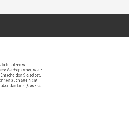
hland beim Kauf im Cornelsen Onlineshop.
rsandkostenfrei innerhalb Deutschlands
zlich nutzen wir
ere Werbepartner, wie z.
Entscheiden Sie selbst,
önnen auch alle nicht
 über den Link „Cookies
© Cornelsen Verlag 2026