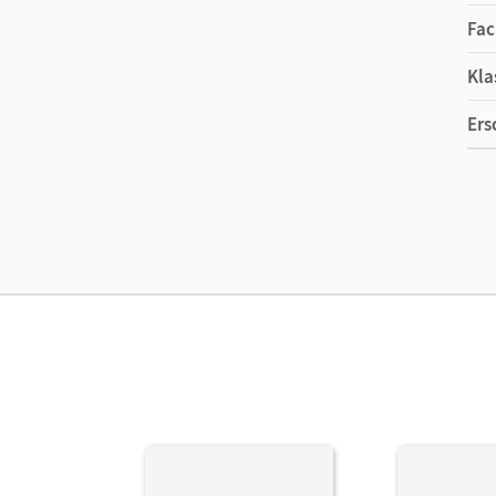
Fac
Kla
Ers
Ma
Ver
Her
Aut