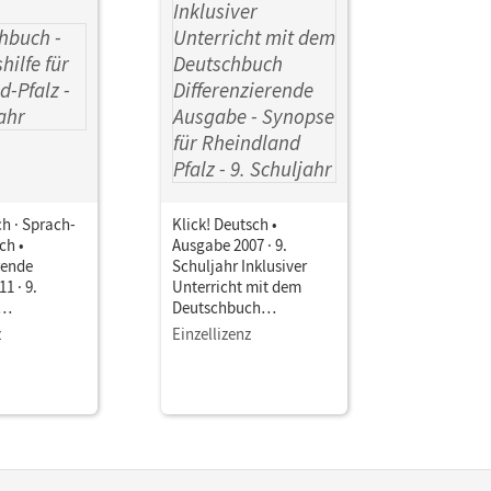
h · Sprach-
Klick! Deutsch •
ch •
Ausgabe 2007 · 9.
rende
Schuljahr Inklusiver
1 · 9.
Unterricht mit dem
Deutschbuch
fe für
Differenzierende
z
Einzellizenz
Pfalz
Ausgabe • Synopse für
Rheindland Pfalz