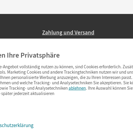
Zahlung und Versand
Nur 2,95 EUR Versandkosten in Deutsc
en Ihre Privatsphäre
Ab 59,– EUR Bestellwert liefern wir ve
(Lieferung in 3–6 Tagen).
-Angebot vollständig nutzen zu können, sind Cookies erforderlich. Zusät
ols. Marketing Cookies und andere Trackingtechniken nutzen wir und uns
hnen personalisierte Werbung anzuzeigen, die zu Ihren Interessen passt. 
hmen und welche Tracking- und Analysetechniken Sie akzeptieren. Sie k
sowie Tracking- und Analysetechniken
ablehnen
. Ihre Auswahl können Sie
 später jederzeit aktualisieren
schutzerklärung
s & Co.