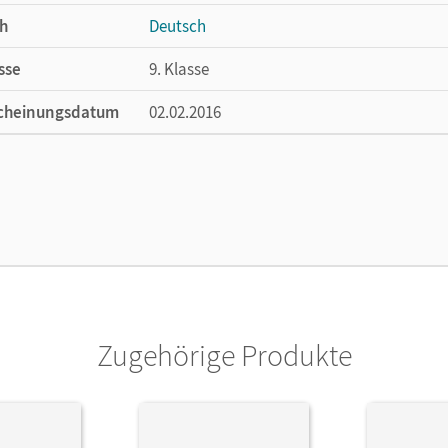
h
Deutsch
sse
9. Klasse
cheinungsdatum
02.02.2016
ße
Länge: 26,7 cm, Breite: 19,8 cm, Höhe: 1,8 
lag
Cornelsen Verlag
ausgeber/-in
Wagener, Andrea; Langner, Markus
or/-in
Fulde, Agnes; Mohr, Deborah; Gauggel, Han
Marianna; Hoffmann, Frauke; Franken, Anna
Lisa; Dick, Friedrich; Chatzistamatiou, Juli
Zugehörige Produkte