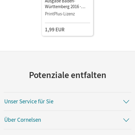
Ausgabe Baden-
Württemberg 2016 ·
Band 3: 7. Schuljahr •
PrintPlus-Lizenz
Schulbuch als E-Book
1,99 EUR
Potenziale entfalten
Unser Service für Sie
Über Cornelsen