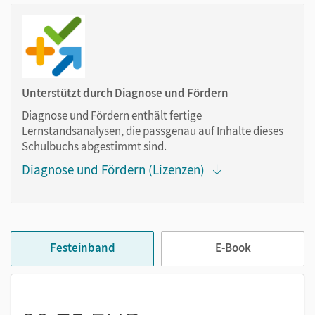
Klare Kapitelstruktur im Dreischritt
Basisteil: Erarbeitung des Hauptkompetenzbereichs
mit differenzierenden Aufgaben
Überprüfung der Lernerfolge mit
Testet euch!
Unterstützt durch Diagnose und Fördern
Stärken stärken: Integration eines weiteren
Diagnose und Fördern enthält fertige
Kompetenzbereichs, Anwendung, Vertiefung und
Lernstandsanalysen, die passgenau auf Inhalte dieses
Differenzierung
Schulbuchs abgestimmt sind.
Klassenarbeitstraining oder kreative
Diagnose und Fördern (Lizenzen)
Projektvorschläge
Festeinband
E-Book