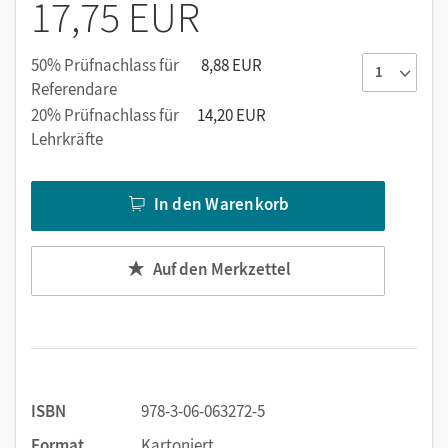
17,75 EUR
Tipps und Feedback unterstützen beim
eigenständigen Lösen der Aufgaben.
50% Prüfnachlass für
8,88 EUR
Referendare
20% Prüfnachlass für
14,20 EUR
Lehrkräfte
In den Warenkorb
Auf den Merkzettel
ISBN
978-3-06-063272-5
Format
Kartoniert