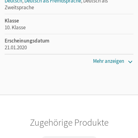
Deutsch
,
Deutsch als Fremdsprache
, Deutsch als
Zweitsprache
Klasse
10. Klasse
Erscheinungsdatum
21.01.2020
Maße
Mehr anzeigen
Länge: 29,7 cm, Breite: 21 cm, Höhe: 0,6 cm
Verlag
Cornelsen Verlag
Autor/-in
Rusnok, Toka-Lena; Gross, Renate; Jaap, Franziska;
Porzelt, Sophie; Jansen, Anne
Zugehörige Produkte