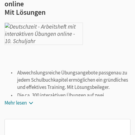
online
Mit Lösungen
Abwechslungsreiche Übungsangebote passgenau zu
jedem Schulbuchkapitel ermöglichen ein gründliches
und effektives Training. Mit Lösungsbeileger.
Die ca. 300 interaktiven Übungen auf zwei
Niveaustufen sind ein ergänzendes Angebot zum
Mehr lesen
Arbeitsheft. Die Trainingseinheiten sind abgestimmt
auf die Unterrichtsinhalte und bieten den
Schülerinnen und Schülern die Möglichkeit, zu den
wichtigsten Themen ihre Kenntnisse zu vertiefen.