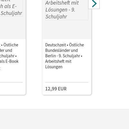
 • Östliche
Deutschzeit • Östliche
Deutschzei
er und
Bundesländer und
Bundeslä
Schuljahr •
Berlin · 9. Schuljahr •
Berlin · 9.
als E-Book
Arbeitsheft mit
Servicepa
Lösungen
ROM Hand
z
Kopiervor
Einzellize
Klassenar
12,99 EUR
35,00 E