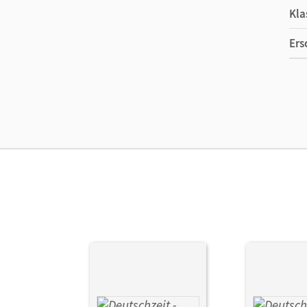
Kla
Ers
Ma
Ver
Aut