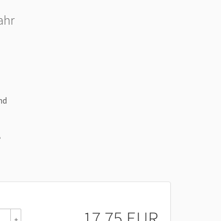
ahr
nd
e
17,75 EUR
+