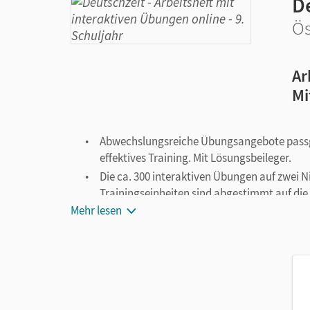
D
Ös
Ar
Mi
Abwechslungsreiche Übungsangebote passge
effektives Training. Mit Lösungsbeileger.
Die ca. 300 interaktiven Übungen auf zwei N
Trainingseinheiten sind abgestimmt auf die
Möglichkeit, zu den wichtigsten Themen ihr
Mehr lesen
eigenständigen Lösen der Aufgaben.