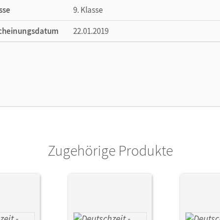
sse
9. Klasse
cheinungsdatum
22.01.2019
ße
Länge: 29,7 cm, Breite: 21 cm, Höhe: 0,5 cm
lag
Cornelsen Verlag
or/-in
Rusnok, Toka-Lena; Gross, Renate; Jaap, Fr
Zugehörige Produkte