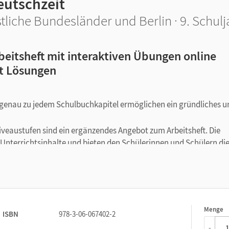
eutschzeit
tliche Bundesländer und Berlin · 9. Schulj
beitsheft mit interaktiven Übungen online
t Lösungen
nau zu jedem Schulbuchkapitel ermöglichen ein gründliches u
iveaustufen sind ein ergänzendes Angebot zum Arbeitsheft. Die
 Unterrichtsinhalte und bieten den Schülerinnen und Schülern di
e Kenntnisse zu vertiefen. Tipps und Feedback unterstützen beim
Menge
1
ISBN
978-3-06-067402-2
-