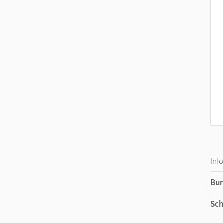
Inf
Bu
Sch