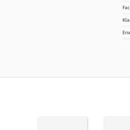
Fac
Kla
Ers
Ma
Ver
Her
Aut