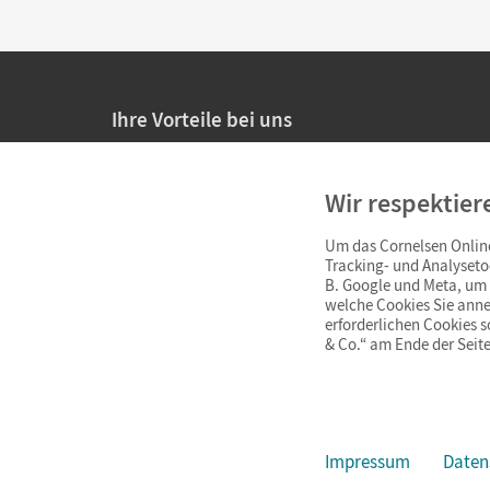
Ihre Vorteile bei uns
20% Prüfnachlass für Lehrkräfte
Wir respektier
Persönliche Angebote für Lehrkräfte
Um das Cornelsen Online
Sicheres Einkaufen mit SSL-Verschlüsselung
Tracking- und Analyseto
B. Google und Meta, um I
Verlängerte
Widerrufsfrist
von 4 Wochen
welche Cookies Sie anne
erforderlichen Cookies 
& Co.“ am Ende der Seite
Schnelle und einfache Retourenabwicklung
Impressum
Daten
Impressum
AGB
Datenschutz
Barrierefreiheit
Cookie