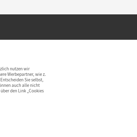
hland beim Kauf im Cornelsen Onlineshop.
rsandkostenfrei innerhalb Deutschlands
zlich nutzen wir
ere Werbepartner, wie z.
Entscheiden Sie selbst,
önnen auch alle nicht
 über den Link „Cookies
© Cornelsen Verlag 2026