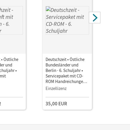
 • Östliche
Deutschzeit • Östliche
Deutschzei
er und
Bundesländer und
Bundeslä
Schuljahr •
Berlin · 6. Schuljahr •
Berlin · 6.
 mit
Servicepaket mit CD-
Interakti
ROM Handreichungen,
Ergänzun
Kopiervorlagen,
Arbeitshe
Einzellizenz
Einzellize
Klassenarbeiten
online
R
35,00 EUR
5,99 EU