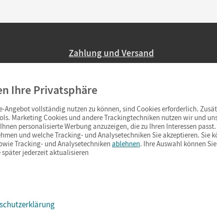
Zahlung und Versand
Nur 2,95 EUR Versandkosten in Deutsc
en Ihre Privatsphäre
Ab 59,– EUR Bestellwert liefern wir ve
(Lieferung in 3–6 Tagen).
-Angebot vollständig nutzen zu können, sind Cookies erforderlich. Zusät
ols. Marketing Cookies und andere Trackingtechniken nutzen wir und uns
hnen personalisierte Werbung anzuzeigen, die zu Ihren Interessen passt. 
hmen und welche Tracking- und Analysetechniken Sie akzeptieren. Sie k
sowie Tracking- und Analysetechniken
ablehnen
. Ihre Auswahl können Sie
 später jederzeit aktualisieren
schutzerklärung
s & Co.