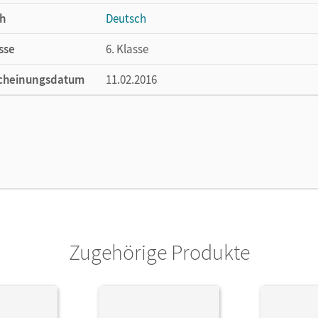
h
Deutsch
sse
6. Klasse
cheinungsdatum
11.02.2016
ße
Länge: 24,7 cm, Breite: 17,5 cm, Höhe: 1,8 
lag
Cornelsen Verlag
ausgeber/-in
Fandel, Anja; Oppenländer, Ulla
or/-in
Rusnok, Toka-Lena; Gross, Renate; Engels,
Jan; Bobsin, Julia; Michelis, Maike; Borrm
Schneider-Feller, Lenore; Zegermacher, An
Zugehörige Produkte